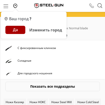
Ваш город
?
Главная
Каталог
Ножи
Клинок Normal blade
Да
Изменить город
Ножи с клинком Normal blade
С фиксированным клинком
Складные
Для городского ношения
Туристические
Показать все подразделы
Швейцарские
Ножи Кизляр
Ножи НОКС
Ножи Steel Will
Ножи Cold Steel