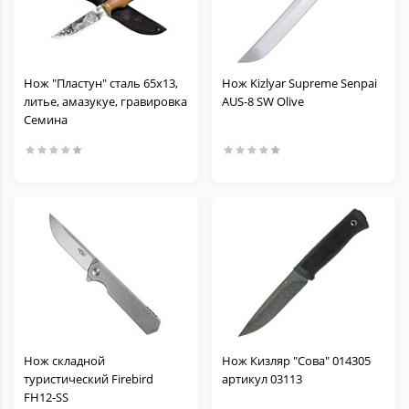
Нож "Пластун" сталь 65х13,
Нож Kizlyar Supreme Senpai
литье, амазукуе, гравировка
AUS-8 SW Olive
Семина
Нож складной
Нож Кизляр "Сова" 014305
туристический Firebird
артикул 03113
FH12-SS