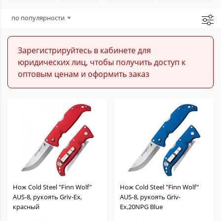
Балисонги
по популярности
Керамбиты
Зарегистрируйтесь в кабинете для
юридических лиц, чтобы получить доступ к
Метательные
оптовым ценам и оформить заказ
Кукри
Мачете
Охотничьи
Кухонные
Нож Cold Steel "Finn Wolf"
Нож Cold Steel "Finn Wolf"
AUS-8, рукоять Griv-Ex,
AUS-8, рукоять Griv-
Филейные
красный
Ex,20NPG Blue