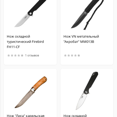
Нож складной
Нож VN метательный
туристический Firebird
"Акробат" MM013B
FH11-CF
1 отзывов
Нож "Лиса" карельская
Нож складной