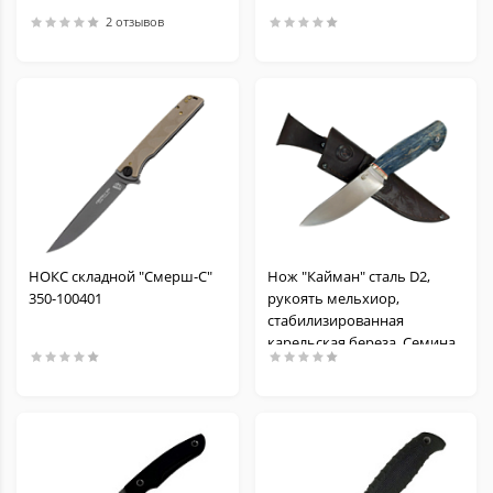
2 отзывов
НОКС складной "Смерш-С"
Нож "Кайман" сталь D2,
350-100401
рукоять мельхиор,
стабилизированная
карельская береза, Семина