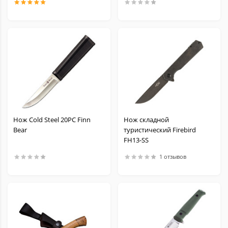
Тычковые
Тренировочные
Средства заточки
Темляки и Бусины
Масла для ножей
Нож Cold Steel 20PC Finn
Нож складной
Bear
туристический Firebird
FH13-SS
Аксессуары и запчасти для Victorinox
1 отзывов