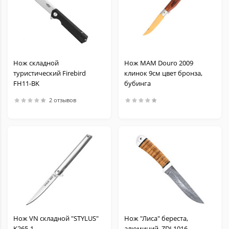
Нож складной
Нож MAM Douro 2009
туристический Firebird
клинок 9см цвет бронза,
FH11-BK
бубинга
2 отзывов
Нож VN складной "STYLUS"
Нож "Лиса" береста,
K265-1
алюминий, ZDI 1016