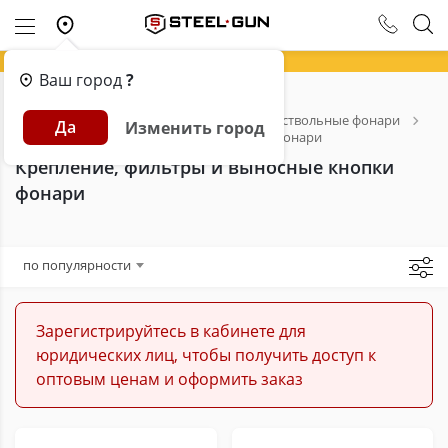
Ваш город
?
Главная
Каталог
Фонари
Подствольные фонари
Да
Изменить город
Крепление, фильтры и выносные кнопки фонари
Крепление, фильтры и выносные кнопки
фонари
по популярности
Зарегистрируйтесь в кабинете для
юридических лиц, чтобы получить доступ к
оптовым ценам и оформить заказ