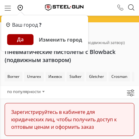
Ваш город
?
Главная
Каталог
Пневматика
Да
Изменить город
Пневматические пистолеты
Блоубэк (подвижный затвор)
Пневматические пистолеты с Blowback
(подвижным затвором)
Borner
Umarex
Ижевск
Stalker
Gletcher
Crosman
Sw
по популярности
Зарегистрируйтесь в кабинете для
юридических лиц, чтобы получить доступ к
оптовым ценам и оформить заказ