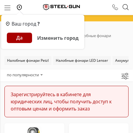
Ваш город
?
Главная
Каталог
Фонари
Налобные фонари
Да
Изменить город
Налобные фонари
Налобные фонари Petzl
Налобные фонари LED Lenser
Аккумуля
по популярности
Зарегистрируйтесь в кабинете для
юридических лиц, чтобы получить доступ к
оптовым ценам и оформить заказ