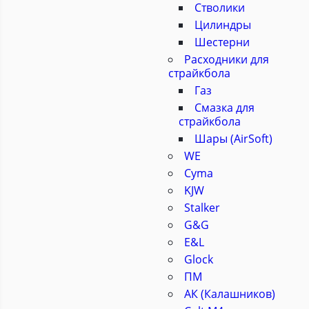
Стволики
Цилиндры
Шестерни
Расходники для
страйкбола
Газ
Смазка для
страйкбола
Шары (AirSoft)
WE
Cyma
KJW
Stalker
G&G
E&L
Glock
ПМ
АК (Калашников)