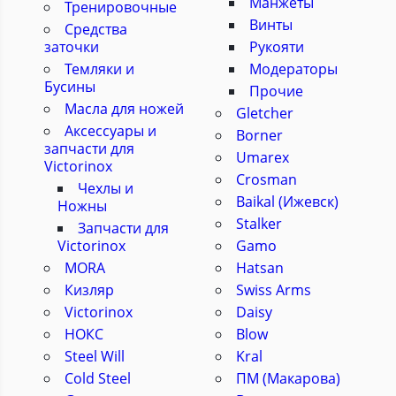
Манжеты
Тренировочные
Винты
Средства
заточки
Рукояти
Темляки и
Модераторы
Бусины
Прочие
Масла для ножей
Gletcher
Аксессуары и
Borner
запчасти для
Umarex
Victorinox
Crosman
Чехлы и
Baikal (Ижевск)
Ножны
Stalker
Запчасти для
Victorinox
Gamo
MORA
Hatsan
Кизляр
Swiss Arms
Victorinox
Daisy
НОКС
Blow
Steel Will
Kral
Cold Steel
ПМ (Макарова)