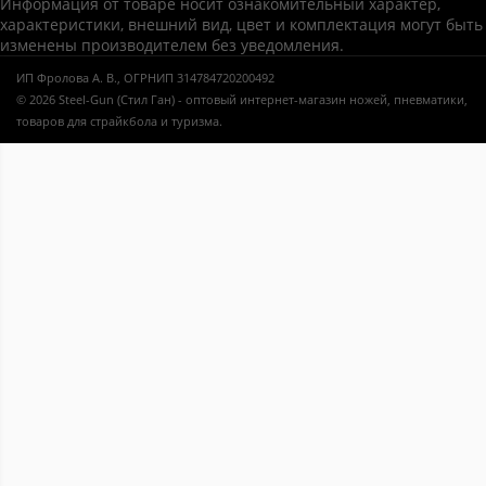
Информация от товаре носит ознакомительный характер,
характеристики, внешний вид, цвет и комплектация могут быть
изменены производителем без уведомления.
ИП Фролова А. В., ОГРНИП 314784720200492
© 2026 Steel-Gun (Стил Ган) - оптовый интернет-магазин ножей, пневматики,
товаров для страйкбола и туризма.