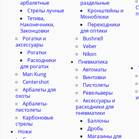
арбалетные
раздельные
С
Стрелы лучные
Кронштейны и
п
Моноблоки
Тетива,
Наконечники,
Переходники
Законцовки
для оптики
Рогатки и
Bushnell
аксессуары
Veber
Рогатки
Nikon
Расходники
Пневматика
для рогаток
Автоматы
Man Kung
Винтовки
Centershot
Пистолеты
Арбалеты для
Револьверы
охоты
и
Аксессуары и
Арбалеты-
расходники для
пистолеты
пневматики
Карбоновые
Баллоны
стрелы
Дробь
Ножи
Магазины для