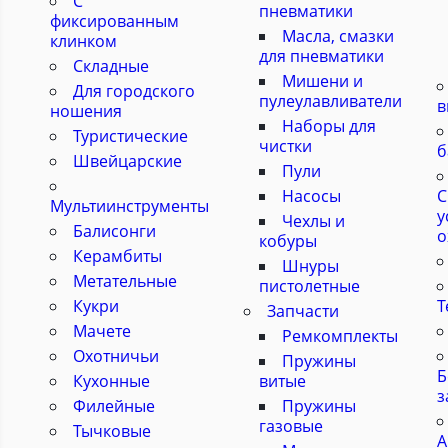
С
пневматики
фиксированным
Масла, смазки
клинком
для пневматики
Складные
Мишени и
Для городского
пулеулавливатели
в
ношения
Наборы для
Туристические
чистки
б
Швейцарские
Пули
Насосы
С
Мультиинструменты
у
Чехлы и
Балисонги
о
кобуры
Керамбиты
Шнуры
Метательные
пистолетные
Кукри
Т
Запчасти
Мачете
Ремкомплекты
Охотничьи
Пружины
Б
Кухонные
витые
з
Филейные
Пружины
газовые
Тычковые
А