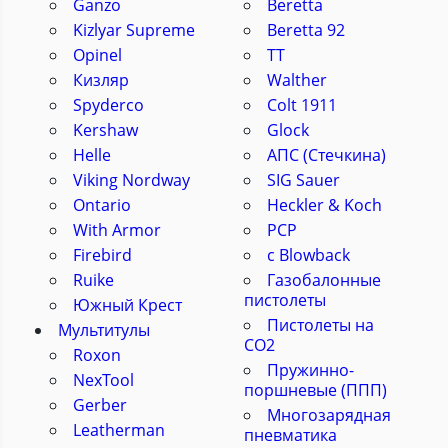
Ganzo
Beretta
Kizlyar Supreme
Beretta 92
Opinel
ТТ
Кизляр
Walther
Spyderco
Colt 1911
Kershaw
Glock
Helle
АПС (Стечкина)
Viking Nordway
SIG Sauer
Ontario
Heckler & Koch
With Armor
PCP
Firebird
с Blowback
Ruike
Газобалонные
пистолеты
Южный Крест
Пистолеты на
Мультитулы
CO2
Roxon
Пружинно-
NexTool
поршневые (ППП)
Gerber
Многозарядная
Leatherman
пневматика