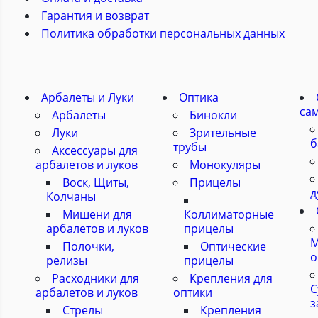
Гарантия и возврат
Политика обработки персональных данных
Арбалеты и Луки
Оптика
са
Арбалеты
Бинокли
Луки
Зрительные
б
трубы
Аксессуары для
арбалетов и луков
Монокуляры
Воск, Щиты,
Прицелы
д
Колчаны
Мишени для
Коллиматорные
арбалетов и луков
прицелы
М
Полочки,
Оптические
о
релизы
прицелы
Расходники для
Крепления для
С
арбалетов и луков
оптики
з
Стрелы
Крепления