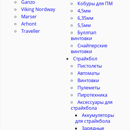
Ganzo
Кобуры для ПМ
Viking Nordway
4,5мм
Marser
6,35мм
Arhont
5,5мм
Traveller
Буллпап
винтовки
Снайперские
винтовки
Страйкбол
Пистолеты
Автоматы
Винтовки
Пулеметы
Пиротехника
Аксессуары для
страйкбола
Аккумуляторы
для страйкбола
Зарядные