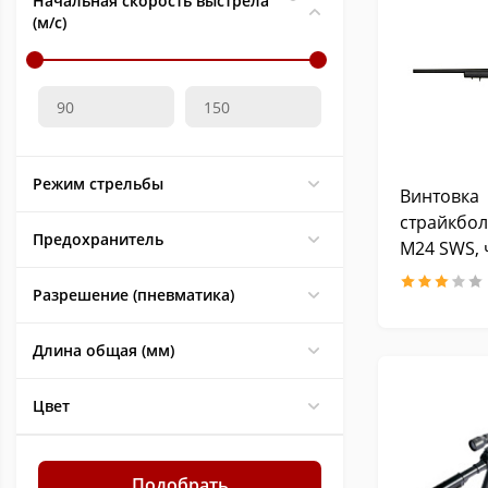
Начальная скорость выстрела
(м/с)
Режим стрельбы
Винтовка
страйкбол
Предохранитель
M24 SWS,
пластик, р
Разрешение (пневматика)
антабки S
Длина общая (мм)
Цвет
Подобрать