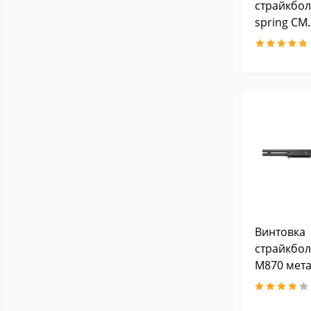
страйкбол
spring CM.
пластик п
открытый
Винтовка
страйкбол
M870 мета
откидной 
SPRING C