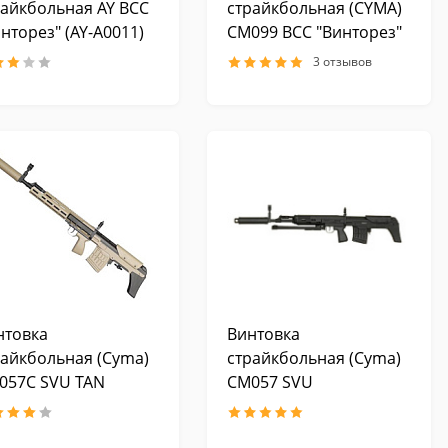
райкбольная AY ВСС
страйкбольная (CYMA)
нторез" (AY-A0011)
CM099 ВСС "Винторез"
AEG, металл, черный
3 отзывов
нтовка
Винтовка
райкбольная (Cyma)
страйкбольная (Cyma)
057C SVU TAN
CM057 SVU