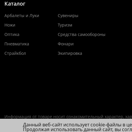
Каталог
Арбалеты и Луки
Сувениры
Ножи
Туризм
Оптика
Средства самообороны
Пневматика
Фонари
Страйкбол
Экипировка
Информация от товаре носит ознакомительный характер, хар
Данный веб-сайт использует cookie-файлы в ц
ИП Фролова А. В., ОГРНИП 314784720200492
Продолжая использовать данный сайт, вы сог