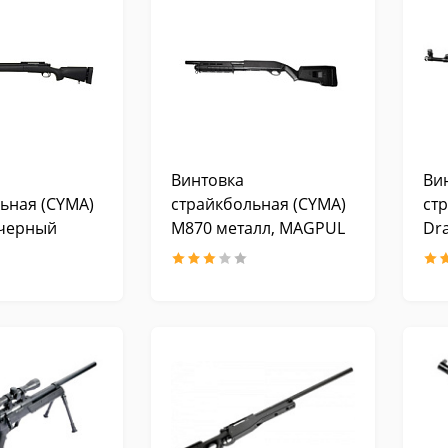
Винтовка
Ви
ьная (CYMA)
страйкбольная (CYMA)
ст
 черный
M870 металл, MAGPUL
Dr
ельса,
SPRING CM355M BK
PRING CM.702