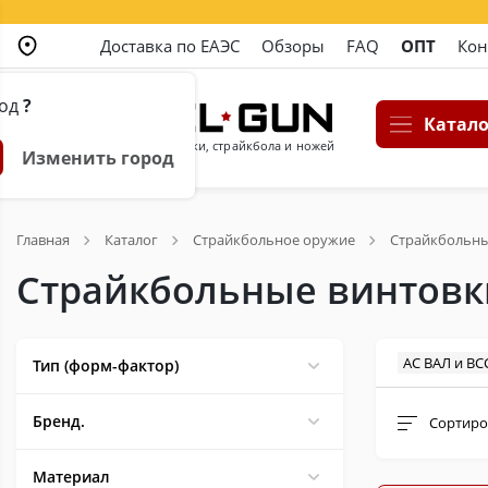
Доставка по ЕАЭС
Обзоры
FAQ
ОПТ
Кон
род
?
Катало
Магазин пневматики, страйкбола и ножей
Изменить город
Главная
Каталог
Страйкбольное оружие
Страйкбольны
Страйкбольные винтовк
AC ВАЛ и ВС
Тип (форм-фактор)
Бренд.
Сортиро
Материал