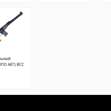
льный
НПО АЕГ) ВСС