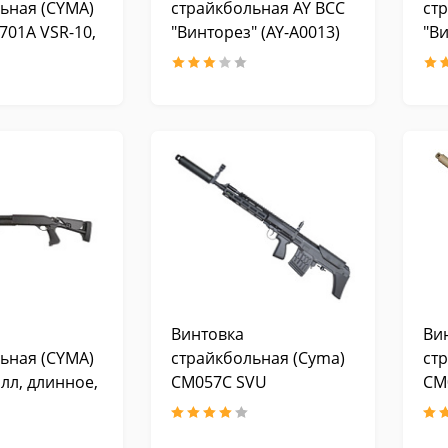
ьная (CYMA)
страйкбольная AY ВСС
ст
701A VSR-10,
"Винторез" (AY-A0013)
"Ви
од дерево,
 прицел
Винтовка
Ви
ьная (CYMA)
страйкбольная (Cyma)
ст
лл, длинное,
CM057C SVU
CM
приклад
M352LM