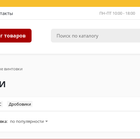
такты
ПН-ПТ 10:00 - 18:00
г товаров
е винтовки
и
С
Дробовики
вка:
по популярности