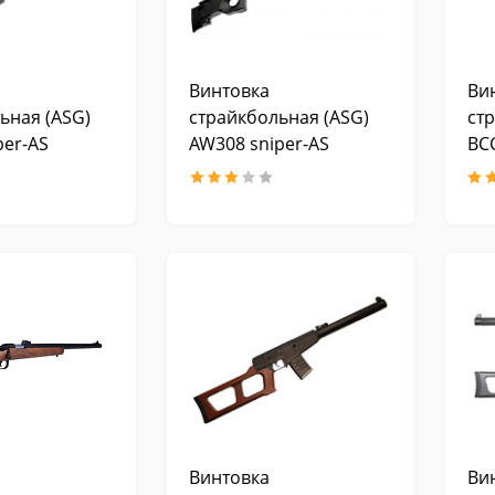
Винтовка
Ви
ьная (ASG)
страйкбольная (ASG)
ст
per-AS
AW308 sniper-AS
ВС
Винтовка
Ви