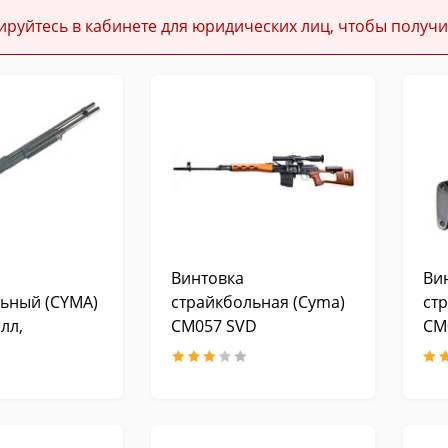
ируйтесь в кабинете для юридических лиц, чтобы получи
Винтовка
Ви
ьный (CYMA)
страйкбольная (Cyma)
ст
лл,
CM057 SVD
CM
й приклад
M353LM