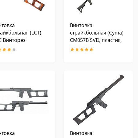
нтовка
Винтовка
райкбольная (LCT)
страйкбольная (Cyma)
С Винторез
CM057B SVD, пластик,
рельсы, выдвижной
приклад
нтовка
Винтовка