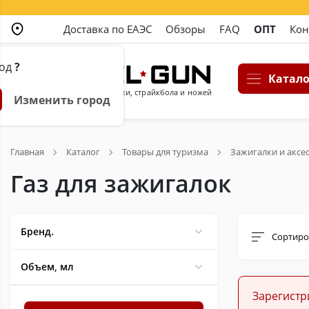
Доставка по ЕАЭС
Обзоры
FAQ
ОПТ
Кон
род
?
Катало
Магазин пневматики, страйкбола и ножей
Изменить город
Главная
Каталог
Товары для туризма
Зажигалки и аксе
Газ для зажигалок
Бренд.
Сортиро
Объем, мл
Зарегистр