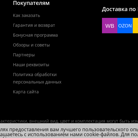
Покупателям
Доставка по
Как заказать
Гарантия и возврат
WB
OZON
Бонусная программа
Обзоры и советы
Партнеры
Наши реквизиты
Политика обработки
персональных данных
Карта сайта
актеристики, внешний вид, цвет и комплектация могут быть и
елях предоставления вам лучшего пользовательского оп
лашаетесь с использованием нами cookie-файлов. Для п