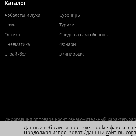
Каталог
Арбалеты и Луки
Сувениры
Ножи
Туризм
Оптика
Средства самообороны
Пневматика
Фонари
Страйкбол
Экипировка
Информация от товаре носит ознакомительный характер, хар
Данный веб-сайт использует cookie-файлы в ц
ИП Фролова А. В., ОГРНИП 314784720200492
Продолжая использовать данный сайт, вы сог