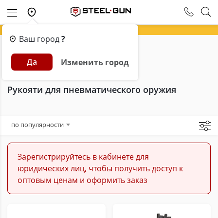
Ваш город
?
Главная
Каталог
Пневматика
Да
Изменить город
Запчасти для пневматики
Рукояти для пневматического оружия
Рукояти для пневматического оружия
по популярности
Зарегистрируйтесь в кабинете для
юридических лиц, чтобы получить доступ к
оптовым ценам и оформить заказ