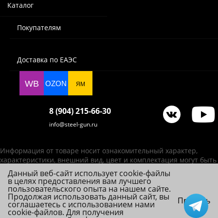
Каталог
Покупателям
Доставка по ЕАЭС
WB
OZON
ЯМ
8 (904) 215-66-30
info@steel-gun.ru
Информация от товаре носит ознакомительный характер,
характеристики, внешний вид, цвет и комплектация могут быть
изменены производителем без уведомления.
Данный веб-сайт использует cookie-файлы
в целях предоставления вам лучшего
ИП Фролова А. В., ОГРНИП 314784720200492
пользовательского опыта на нашем сайте.
© 2026 Steel-Gun (Стил Ган) - оптовый интернет-магазин ножей, пневматики,
Продолжая использовать данный сайт, вы
Принять
соглашаетесь с использованием нами
товаров для страйкбола и туризма.
cookie-файлов. Для получения