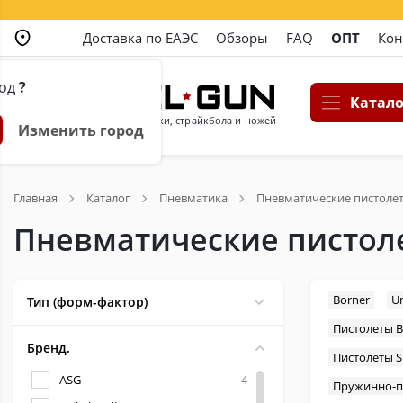
Доставка по ЕАЭС
Обзоры
FAQ
ОПТ
Кон
род
?
Катало
Магазин пневматики, страйкбола и ножей
Изменить город
Главная
Каталог
Пневматика
Пневматические пистоле
Пневматические пистоле
Borner
U
Тип (форм-фактор)
Пистолеты B
Бренд.
Пистолеты S
ASG
4
Пружинно-п