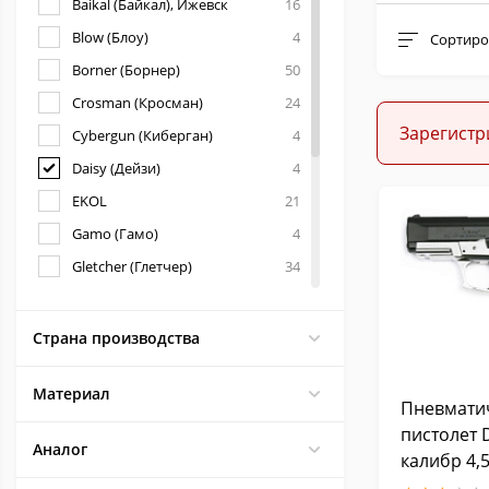
Baikal (Байкал), Ижевск
16
Blow (Блоу)
4
Сортиро
Borner (Борнер)
50
Crosman (Кросман)
24
Зарегистр
Cybergun (Киберган)
4
Daisy (Дейзи)
4
EKOL
21
Gamo (Гамо)
4
Gletcher (Глетчер)
34
Hatsan (Хатсан)
6
Reximex (Рексимекс)
2
Страна производства
Stalker (Сталкер)
37
Материал
STRIKE ONE (Страйк Он)
4
Пневмати
Swiss Arms (Свисс Армс)
13
пистолет D
Аналог
калибр 4,
Umarex (Умарекс)
57