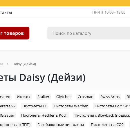
такты
ПН-ПТ 10:00 - 18:00
г товаров
ты
Daisy (Дейзи)
ты Daisy (Дейзи)
marex
Ижевск
Stalker
Gletcher
Crosman
Swiss Arms
B
eretta 92
Пистолеты ТТ
Пистолеты Walther
Пистолеты Colt 191
IG Sauer
Пистолеты Heckler & Koch
Пистолеты с Blowback (подвиж
оршневые (ППП)
Газобалонные пистолеты
Пистолеты на CO2