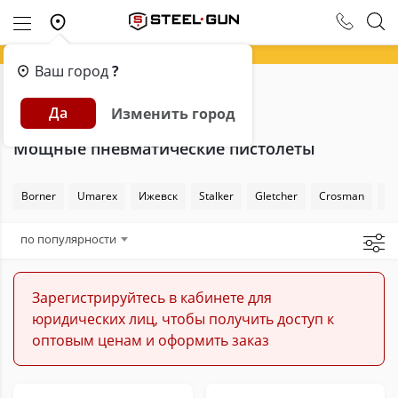
Ваш город
?
Главная
Каталог
Пневматика
Да
Изменить город
Пневматические пистолеты
Мощные
Мощные пневматические пистолеты
Borner
Umarex
Ижевск
Stalker
Gletcher
Crosman
Sw
по популярности
Зарегистрируйтесь в кабинете для
юридических лиц, чтобы получить доступ к
оптовым ценам и оформить заказ