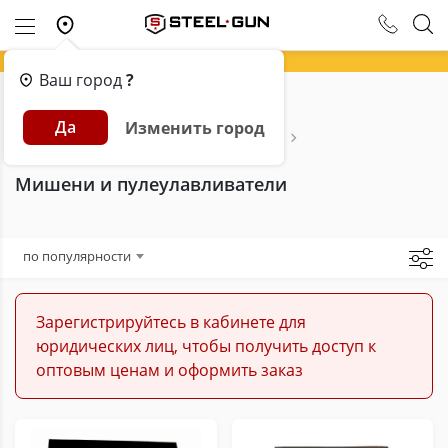
Ваш город
?
Главная
Каталог
Пневматика
Да
Изменить город
Аксессуары и расходники для пневматики
Мишени и пулеулавливатели
Мишени и пулеулавливатели
по популярности
Зарегистрируйтесь в кабинете для
юридических лиц, чтобы получить доступ к
оптовым ценам и оформить заказ