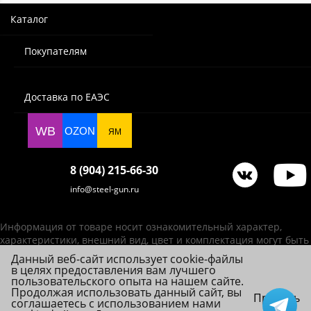
Каталог
Покупателям
Доставка по ЕАЭС
WB
OZON
ЯМ
8 (904) 215-66-30
info@steel-gun.ru
Информация от товаре носит ознакомительный характер,
характеристики, внешний вид, цвет и комплектация могут быть
изменены производителем без уведомления.
Данный веб-сайт использует cookie-файлы
в целях предоставления вам лучшего
ИП Фролова А. В., ОГРНИП 314784720200492
пользовательского опыта на нашем сайте.
© 2026 Steel-Gun (Стил Ган) - оптовый интернет-магазин ножей, пневматики,
Продолжая использовать данный сайт, вы
Принять
соглашаетесь с использованием нами
товаров для страйкбола и туризма.