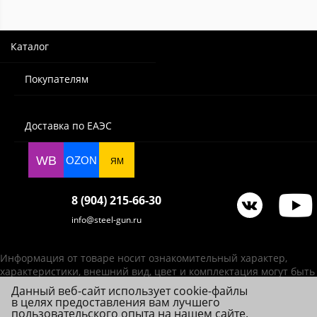
Каталог
Покупателям
Доставка по ЕАЭС
WB
OZON
ЯМ
8 (904) 215-66-30
info@steel-gun.ru
Информация от товаре носит ознакомительный характер,
характеристики, внешний вид, цвет и комплектация могут быть
изменены производителем без уведомления.
Данный веб-сайт использует cookie-файлы
в целях предоставления вам лучшего
ИП Фролова А. В., ОГРНИП 314784720200492
пользовательского опыта на нашем сайте.