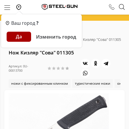
Ваш город
?
Главная
Каталог
Ножи
Да
Изменить город
Ножи с фиксированным клинком
Нож Кизляр "Сова" 011305
Нож Кизляр "Сова" 011305
Артикул: 0U-
00013700
ножи с фиксированным клинком
туристические ножи
охотн