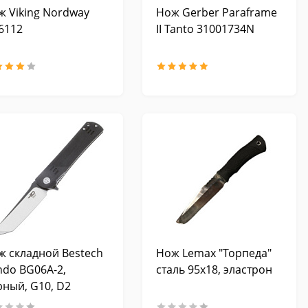
ж Viking Nordway
Нож Gerber Paraframe
6112
II Tanto 31001734N
ж складной Bestech
Нож Lemax "Торпеда"
ndo BG06A-2,
сталь 95х18, эластрон
рный, G10, D2