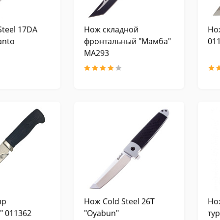
Steel 17DA
Нож складной
Но
Tanto
фронтальный "Мамба"
011
MA293
яр
Нож Cold Steel 26T
Но
" 011362
"Oyabun"
ту