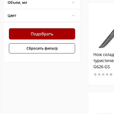
Объем, мл
Цвет
Подобрать
Сбросить фильтр
Нож скла
туристиче
G626-GS