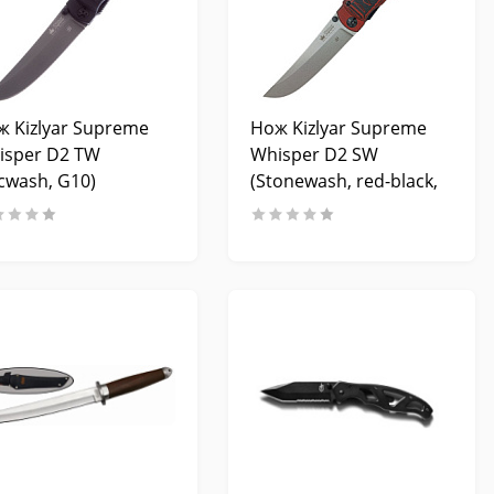
ж Kizlyar Supreme
Нож Kizlyar Supreme
isper D2 TW
Whisper D2 SW
cwash, G10)
(Stonewash, red-black,
G10)