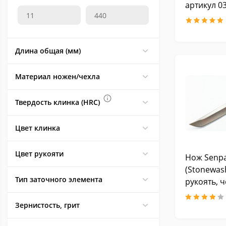
артикул 0
Cleaver
2
Combo grind
3
Recurve Blade
3
Длина общая (мм)
Sheepsfoot blade
1
Upswept-Point
9
Материал ножен/чехла
Бритва
2
Кайке
1
Твердость клинка (HRC)
Кинжал
2
Цвет клинка
Цвет рукояти
Нож Senpa
(Stonewas
Тип заточного элемента
рукоять, 
чехол)
Зернистость, грит