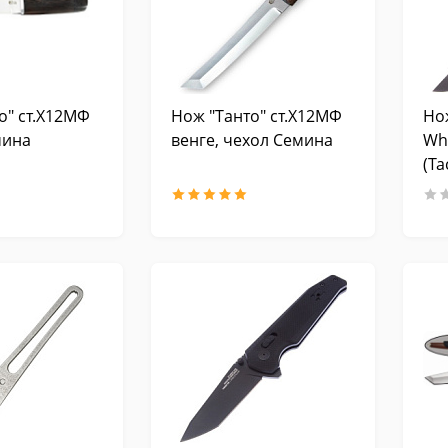
о" ст.Х12МФ
Нож "Танто" ст.Х12МФ
Но
мина
венге, чехол Семина
Wh
(Ta