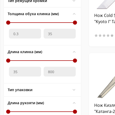
Тип режущей кромки
Skinner
8
Modified Wharncliff
1
Толщина обуха клинка (мм)
Нож Cold 
Fillet Blade
12
"Kyoto I" 
Hawkbill
12
Катана
13
Пила
1
Reverse Tanto
3
Длина клинка (мм)
Wharncliffe
31
Plain
1
Normal blade
65
Machete
88
Sheepfoot blade
15
Тип упаковки
Bowie
49
Длина рукояти (мм)
Blunt Tip
4
Нож Кизл
"Катанга-2
Classic blade
4