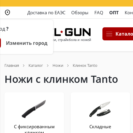
Доставка по ЕАЭС
Обзоры
FAQ
ОПТ
Кон
род
?
Катало
Магазин пневматики, страйкбола и ножей
Изменить город
Главная
Каталог
Ножи
Клинок Tanto
Ножи с клинком Tanto
С фиксированным
Складные
клинком