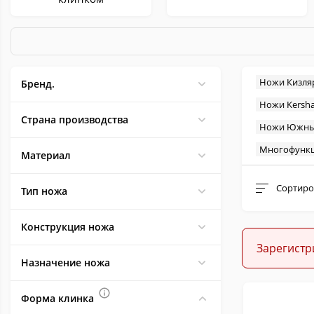
Ножи Кизля
Бренд.
Ножи Kersh
Керамбиты
Метательные
Страна производства
Ножи Южны
Многофунк
Материал
Сортиро
Тип ножа
Конструкция ножа
Филейные
Тычковые
Зарегистр
Назначение ножа
Форма клинка