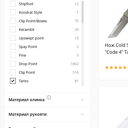
Shipfoot
12
Аксессуары и запчасти
Kondrat Style
1
для Victorinox
Clip Point/Bowie
75
Kerambit
29
Upswept point
15
Нож Cold 
Spay Point
3
"Code 4" T
Fine
3
Drop Point
1862
Clip Point
516
Tanto
81
Spear Point
160
Trailing Point
43
Материал клинка
Финка
18
Материал рукояти
Kukri
28
Modified Tanto
9