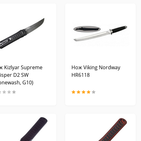
ж Kizlyar Supreme
Нож Viking Nordway
isper D2 SW
HR6118
onewash, G10)