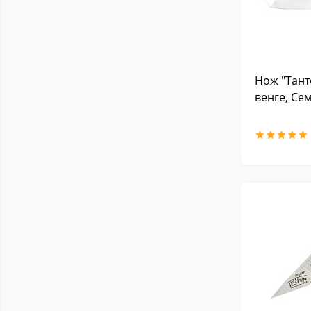
Нож "Тант
венге, Се