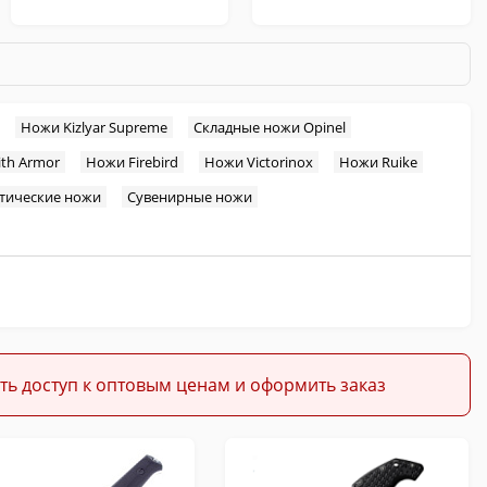
Ножи Kizlyar Supreme
Складные ножи Opinel
th Armor
Ножи Firebird
Ножи Victorinox
Ножи Ruike
Охотничьи
Кухонные
тические ножи
Сувенирные ножи
Темляки и Бусины
Масла для ножей
ть доступ к оптовым ценам и оформить заказ