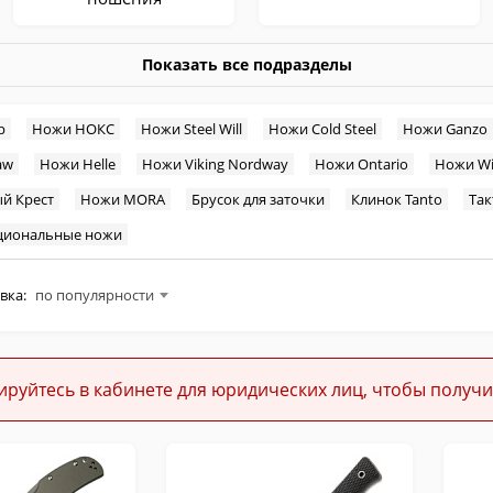
Показать все подразделы
р
Ножи НОКС
Ножи Steel Will
Ножи Cold Steel
Ножи Ganzo
aw
Ножи Helle
Ножи Viking Nordway
Ножи Ontario
Ножи Wi
Кукри
Мачете
й Крест
Ножи MORA
Брусок для заточки
Клинок Tanto
Так
циональные ножи
вка:
по популярности
Тренировочные
Средства заточки
ируйтесь в кабинете для юридических лиц, чтобы получи