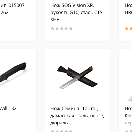
ит" 015007
Нож SOG Vision XR,
Но
3262
рукоять G10, сталь CTS
HR
XHP
Will 132
Нож Семина "Танто",
Но
дамасская сталь, венге,
Ke
дюраль
че