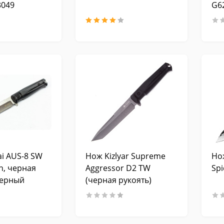
3049
G6
i AUS-8 SW
Нож Kizlyar Supreme
Но
h, черная
Aggressor D2 TW
Spi
черный
(черная рукоять)