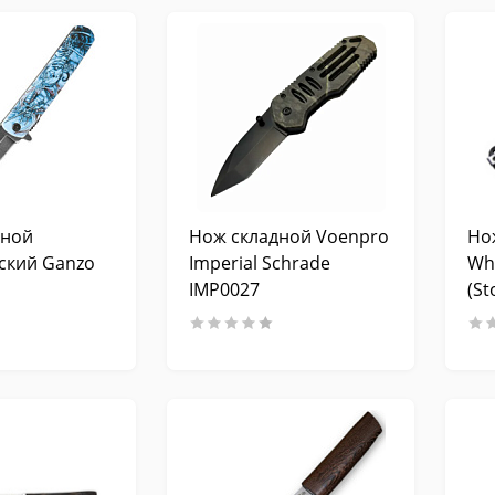
дной
Нож складной Voenpro
Но
ский Ganzo
Imperial Schrade
Wh
IMP0027
(St