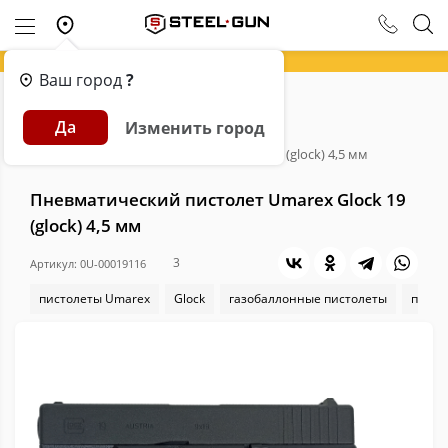
Ваш город
?
Главная
Каталог
Пневматика
Да
Изменить город
Пневматические пистолеты
Пневматический пистолет Umarex Glock 19 (glock) 4,5 мм
Пневматический пистолет Umarex Glock 19
(glock) 4,5 мм
3
Артикул: 0U-00019116
пистолеты Umarex
Glock
газобаллонные пистолеты
писто