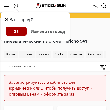
Ваш город
?
Главная
Каталог
Пневматика
Да
Изменить город
Пневматические пистолеты
Jericho 941
Пневматический пистолет Jericho 941
Borner
Umarex
Ижевск
Stalker
Gletcher
Crosman
Sw
по популярности
Зарегистрируйтесь в кабинете для
юридических лиц, чтобы получить доступ к
оптовым ценам и оформить заказ