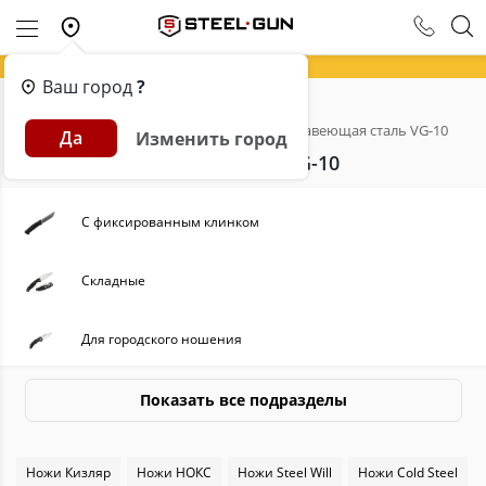
Ваш город
?
Главная
Каталог
Ножи
Нержавеющая сталь VG-10
Да
Изменить город
Ножи Нержавеющая сталь VG-10
С фиксированным клинком
Складные
Для городского ношения
Туристические
Показать все подразделы
Швейцарские
Ножи Кизляр
Ножи НОКС
Ножи Steel Will
Ножи Cold Steel