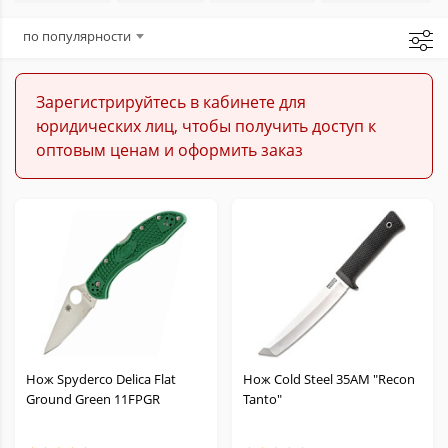
Балисонги
по популярности
Керамбиты
Зарегистрируйтесь в кабинете для
юридических лиц, чтобы получить доступ к
Метательные
оптовым ценам и оформить заказ
Кукри
Мачете
Охотничьи
Кухонные
Нож Spyderco Delica Flat
Нож Cold Steel 35AM "Recon
Ground Green 11FPGR
Tanto"
Филейные