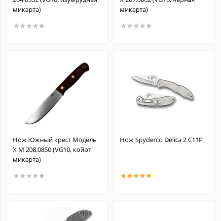
микарта)
микарта)
Нож Южный крест Модель
Нож Spyderco Delica 2 C11P
Х M 208.0850 (VG10, койот
микарта)