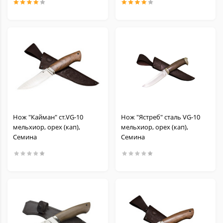
Тычковые
Тренировочные
Средства заточки
Темляки и Бусины
Масла для ножей
Нож "Кайман" ст.VG-10
Нож "Ястреб" сталь VG-10
мельхиор, орех (кап),
мельхиор, орех (кап),
Семина
Семина
Аксессуары и запчасти для Victorinox