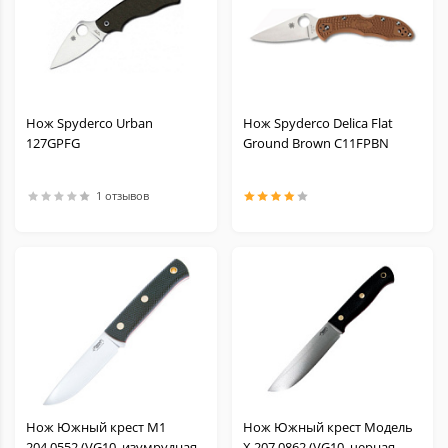
Нож Spyderco Urban
Нож Spyderco Delica Flat
127GPFG
Ground Brown C11FPBN
1 отзывов
Нож Южный крест M1
Нож Южный крест Модель
204.0552 (VG10, изумрудная
Х 207.0862 (VG10, черная