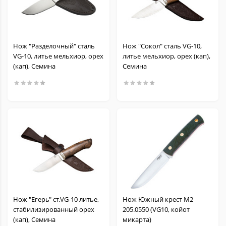
Нож "Разделочный" сталь
Нож "Сокол" сталь VG-10,
VG-10, литье мельхиор, орех
литье мельхиор, орех (кап),
(кап), Семина
Семина
Нож "Егерь" ст.VG-10 литье,
Нож Южный крест M2
стабилизированный орех
205.0550 (VG10, койот
(кап), Семина
микарта)