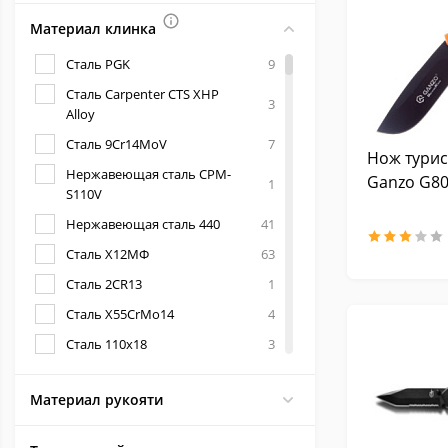
Материал клинка
Аксессуары и запчасти
для Victorinox
Сталь PGK
9
Сталь Carpenter CTS XHP
3
Alloy
Сталь 9Cr14MoV
7
Нож турис
Нержавеющая сталь CPM-
Ganzo G8
1
S110V
Нержавеющая сталь 440
41
Сталь Х12МФ
63
Сталь 2CR13
1
Сталь X55CrMo14
4
Сталь 110х18
3
Нержавеющая сталь 420J20
1
Материал рукояти
Сталь 5Cr14
1
Нержавеющая сталь AUS-8
451