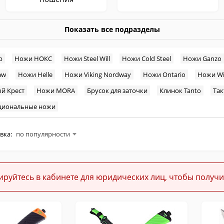
Показать все подразделы
р
Ножи НОКС
Ножи Steel Will
Ножи Cold Steel
Ножи Ganzo
aw
Ножи Helle
Ножи Viking Nordway
Ножи Ontario
Ножи Wi
Кукри
Мачете
й Крест
Ножи MORA
Брусок для заточки
Клинок Tanto
Так
циональные ножи
вка:
по популярности
Тренировочные
Средства заточки
ируйтесь в кабинете для юридических лиц, чтобы получи