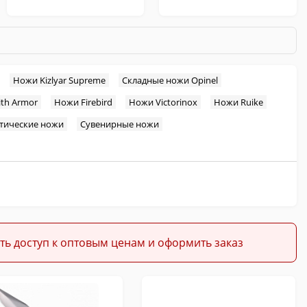
Ножи Kizlyar Supreme
Складные ножи Opinel
th Armor
Ножи Firebird
Ножи Victorinox
Ножи Ruike
Охотничьи
Кухонные
тические ножи
Сувенирные ножи
Темляки и Бусины
Масла для ножей
ть доступ к оптовым ценам и оформить заказ