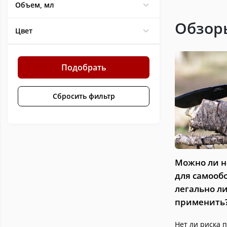
Объем, мл
Порошковая сталь CPM
2
S110V
Обзор
Цвет
Высококачественная
176
нержавеющая сталь
Порошковая сталь ZDP-189
1
Подобрать
Нержавеющая сталь ШХ-15
2
Сталь Sandvik 12c27
131
Сбросить фильтр
Нержавеющая сталь VG-10
58
Нержавеющая сталь 3Cr13
7
Сталь Y8
58
Кованная сталь
4
Можно ли н
Нержавеющая сталь
12
8Cr14MoV
для самооб
Нержавеющая сталь
91
легально ли
применить
Углеродистая сталь
19
Нержавеющая сталь
16
Нет ли риска 