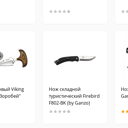
вый Viking
Нож складной
Но
Воробей"
туристический Firebird
Ga
F802-BK (by Ganzo)