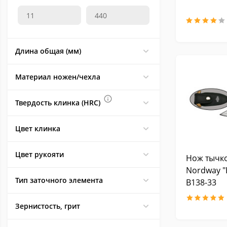
Сталь German 4116
14
Порошковая сталь CPM
25
S35VN
Длина общая (мм)
Нержавеющая сталь 95x18
280
Сталь 100x13м
148
Материал ножен/чехла
Сталь ZDI 1016
25
Сталь ZD 0803
19
Твердость клинка (HRC)
Сталь 50Х14МФ
37
Цвет клинка
Сталь Elmax
1
Сталь Bohler-Uddeholm
1
Цвет рукояти
N690
Нож тычко
Nordway "
Кованная сталь ХВ-5
3
Тип заточного элемента
B138-33
Сталь H-1
5
Порошковая сталь CPM M4
1
Зернистость, грит
Сталь Z-160
2