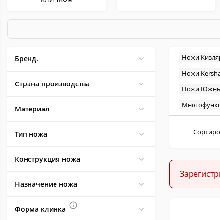
Ножи Кизля
Бренд.
Ножи Kersh
Керамбиты
Метательные
Страна производства
Ножи Южны
Многофунк
Материал
Сортиро
Тип ножа
Конструкция ножа
Филейные
Тычковые
Зарегистр
Назначение ножа
Форма клинка