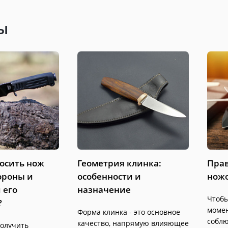
ы
осить нож
Геометрия клинка:
Прав
ороны и
особенности и
нож
 его
назначение
Чтобы
?
момен
Форма клинка - это основное
соблю
качество, напрямую влияющее
получить