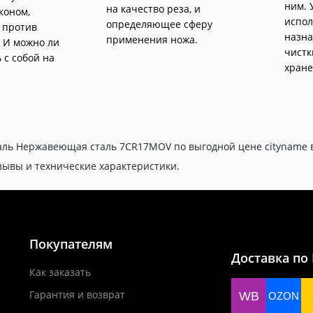
ним. 
на качество реза, и
коном,
испол
определяющее сферу
 против
назна
применения ножа.
 И можно ли
чистк
 с собой на
хране
аль Нержавеющая сталь 7CR17MOV по выгодной цене cityname в
тзывы и технические характеристики.
Покупателям
Доставка по
Как заказать
Гарантия и возврат
WB
OZON