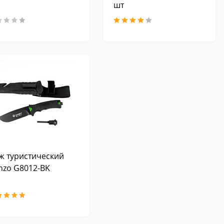
шт
ж туристический
nzo G8012-BK