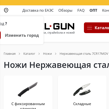
Доставка по ЕАЭС
Обзоры
FAQ
ОПТ
Кон
род
?
Катало
Магазин пневматики, страйкбола и ножей
Изменить город
Главная
Каталог
Ножи
Нержавеющая сталь 7CR17MOV
Ножи Нержавеющая ста
С фиксированным
Складные
клинком