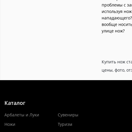
9Cr18MoV
проблемы с за
Нержавеющая сталь S30V
7
используя нож
нападающего?
Нержавеющая сталь
10
5Cr15MoV
вообще носить
улице нож?
Нержавеющая сталь 420HC
127
Нержавеющая сталь
15
7CR17MOV
Нержавеющая сталь
72
Купить нож ст
8Cr13MoV
цены, фото, о
Сталь Sandvick 14C28N
46
Нержавеющая сталь 440A
25
Сталь X50CrMoV15
19
Нержавеющая сталь AUS 8А
103
Каталог
Пластик
8
Арбалеты и Луки
Сувениры
Нержавеющая сталь 4116
8
Krupp
Ножи
Туризм
Нержавеющая сталь VG-1
3