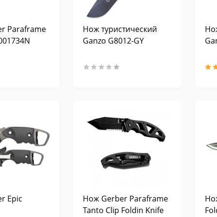
r Paraframe
Нож туристический
Но
1001734N
Ganzo G8012-GY
Ga
r Epic
Нож Gerber Paraframe
Но
Tanto Clip Foldin Knife
Fol