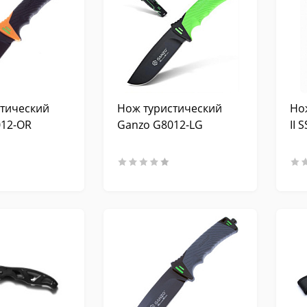
тический
Нож туристический
Но
012-OR
Ganzo G8012-LG
II 