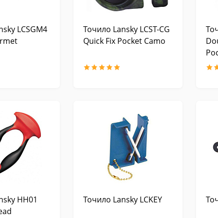
nsky LCSGM4
Точило Lansky LCST-CG
То
rmet
Quick Fix Pocket Camo
Do
Poc
nsky HH01
Точило Lansky LCKEY
То
ead