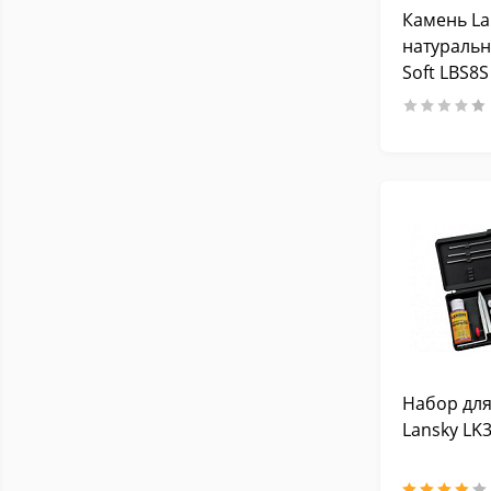
Камень La
натуральн
Soft LBS8S
Набор для
Lansky L