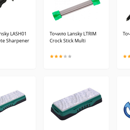
nsky LASH01
Точило Lansky LTRIM
То
te Sharpener
Crock Stick Multi