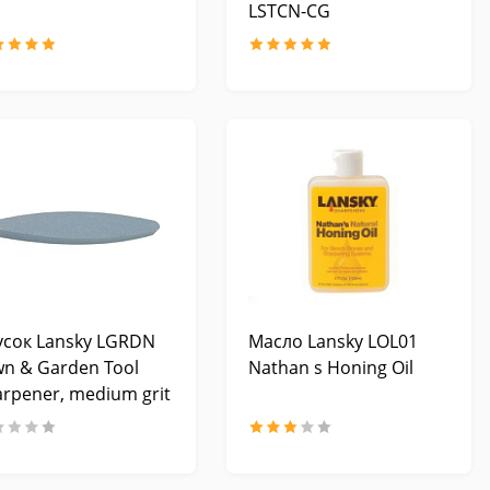
LSTCN-CG
усок Lansky LGRDN
Масло Lansky LOL01
wn & Garden Tool
Nathan s Honing Oil
rpener, medium grit