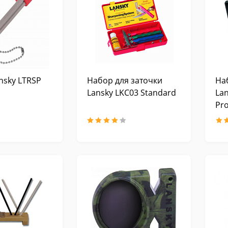
nsky LTRSP
Набор для заточки
На
Lansky LKC03 Standard
La
Pro