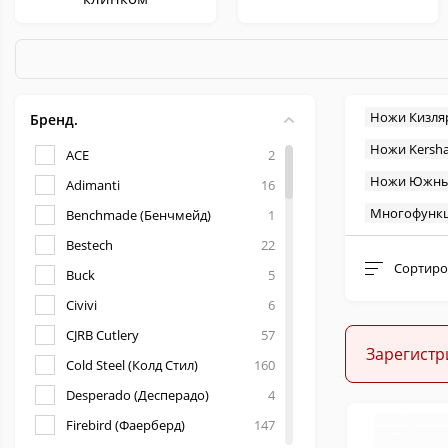
Ножи Кизля
Бренд.
Ножи Kersh
ACE
2
Керамбиты
Метательные
Ножи Южны
Adimanti
16
Многофунк
Benchmade (Бенчмейд)
1
Bestech
22
Сортиро
Buck
5
Civivi
6
Филейные
Тычковые
CJRB Cutlery
57
Зарегистр
Cold Steel (Колд Стил)
160
Desperado (Десперадо)
4
Firebird (Фаерберд)
147