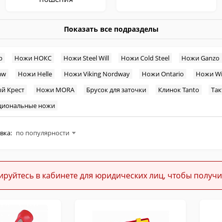
Показать все подразделы
р
Ножи НОКС
Ножи Steel Will
Ножи Cold Steel
Ножи Ganzo
aw
Ножи Helle
Ножи Viking Nordway
Ножи Ontario
Ножи Wi
Кукри
Мачете
й Крест
Ножи MORA
Брусок для заточки
Клинок Tanto
Так
циональные ножи
вка:
по популярности
Тренировочные
Средства заточки
ируйтесь в кабинете для юридических лиц, чтобы получи