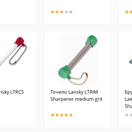
nsky LTRCS
Точило Lansky LTRIM
Бр
Sharpener medium grit
La
Sha