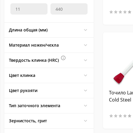
361
Нордвей)
VoenPro
39
With Armor (Виз Армор)
49
Длина общая (мм)
WorkSharp
8
Zero Tolerance
5
Материал ножен/чехла
АиР Златоуст
436
Витязь
164
Твердость клинка (HRC)
Военпро
2
Кизляр
334
Цвет клинка
Китай
6
Цвет рукояти
Точило La
Крымская бронза
15
Cold Steel
Мастер К
59
Тип заточного элемента
Нокс
202
Семина
283
Зернистость, грит
Южный крест
66