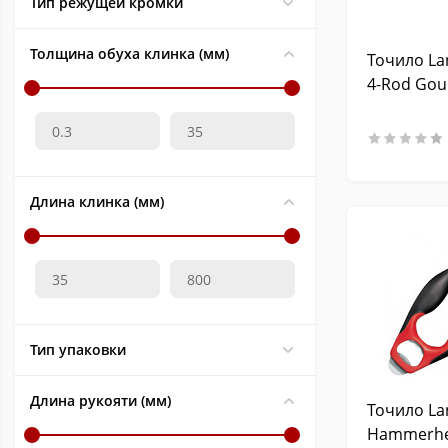
Тип режущей кромки
Opinel (Опинель)
82
QSP Knife
56
Толщина обуха клинка (мм)
Точило La
Remington
1
4-Rod Gou
Roxon
1
Ruike (Райк)
24
Ruixin
4
SOG (Сог)
15
Длина клинка (мм)
Spyderco (Спайдерко)
97
Steel Will (Стил Вилл)
98
Stinger (Стингер)
1
Taidea
29
Тип упаковки
Tornado Airsoft
10
TuoTown
12
Длина рукояти (мм)
Точило La
Victorinox (Викторинокс)
412
Hammerh
Viking Nordway (Викинг