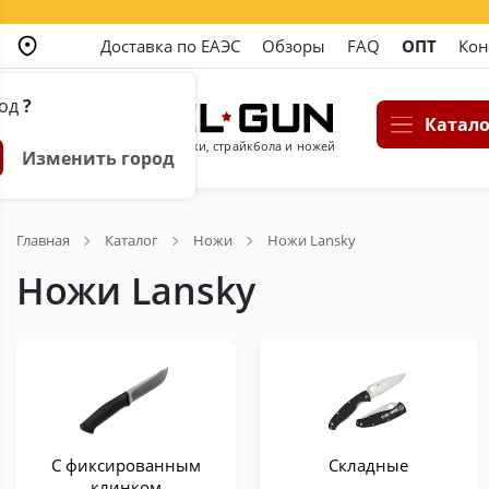
Доставка по ЕАЭС
Обзоры
FAQ
ОПТ
Кон
род
?
Катало
Магазин пневматики, страйкбола и ножей
Изменить город
Главная
Каталог
Ножи
Ножи Lansky
Ножи Lansky
С фиксированным
Складные
клинком