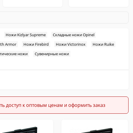
Ножи Kizlyar Supreme
Складные ножи Opinel
th Armor
Ножи Firebird
Ножи Victorinox
Ножи Ruike
Охотничьи
Кухонные
тические ножи
Сувенирные ножи
Темляки и Бусины
Масла для ножей
ть доступ к оптовым ценам и оформить заказ