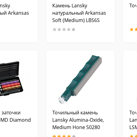
nsky
Камень Lansky
То
ый Arkansas
натуральный Arkansas
Soft (Medium) LBS6S
 заточки
Точильный камень
То
K3MD Diamond
Lansky Alumina-Oxide,
Lan
Medium Hone S0280
LS
(280grit)
(28