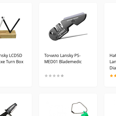
nsky LCD5D
Точило Lansky PS-
На
uxe Turn Box
MED01 Blademedic
La
Di