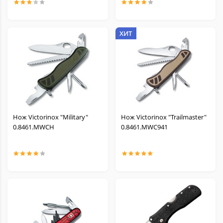
Тычковые
Тренировочные
ХИТ
Средства заточки
Темляки и Бусины
Масла для ножей
Нож Victorinox "Military"
Нож Victorinox "Trailmaster"
0.8461.MWCH
0.8461.MWC941
Аксессуары и запчасти для Victorinox