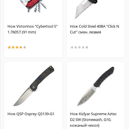
Нож Victorinox "Cybertool S"
Нож Cold Steel 40BA "Click N
1.7605.T (91 mm)
Cut" смен. лезвия
Нож QSP Osprey QS139-G1
Нож Kizlyar Supreme Aztec
D2 SW (Stonewash, G10,
кожаный чехол)