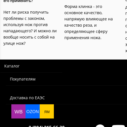
его применить?
Форма клинка - это
Нет ли риска получить
основное качество,
проблемы с законом,
напрямую влияющее на
используя нож против
качество реза, и
нападающего? И можно ли
определяющее сферу
вообще носить с собой на
применения ножа.
улице нож?
Каталог
Покупателям
Доставка по ЕАЭС
WB
OZON
ЯМ