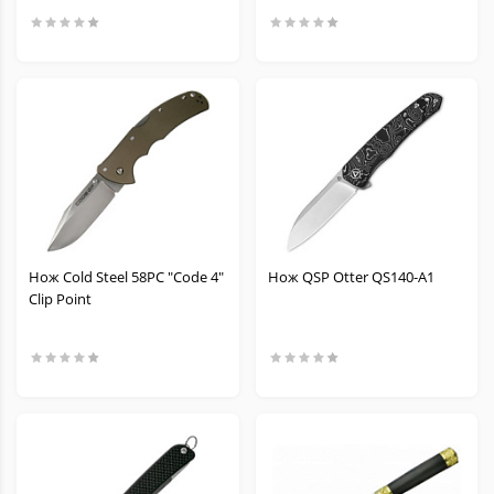
Нож Cold Steel 58PC "Code 4"
Нож QSP Otter QS140-A1
Clip Point