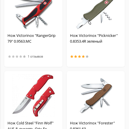
Нож Victorinox "RangerGrip
Нож Victorinox "Picknicker"
79" 0.9563.MC
0.8353.4R зеленый
1 отзывов
Нож Cold Steel "Finn Wolf"
Нож Victorinox "Forester"
AUS-8, рукоять Griv-Ex,
0.8361.63