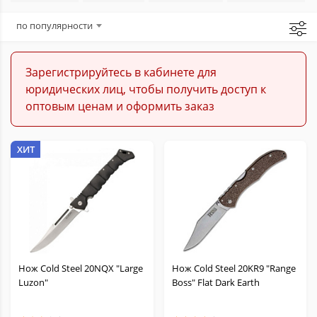
Балисонги
по популярности
Керамбиты
Зарегистрируйтесь в кабинете для
юридических лиц, чтобы получить доступ к
Метательные
оптовым ценам и оформить заказ
Кукри
ХИТ
Мачете
Охотничьи
Кухонные
Нож Cold Steel 20NQX "Large
Нож Cold Steel 20KR9 "Range
Luzon"
Boss" Flat Dark Earth
Филейные