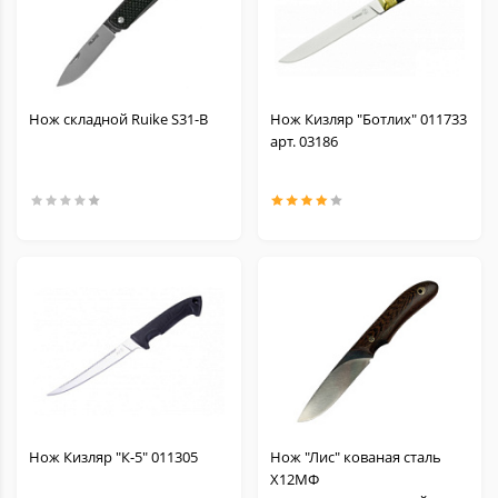
Нож складной Ruike S31-B
Нож Кизляр "Ботлих" 011733
арт. 03186
Нож Кизляр "К-5" 011305
Нож "Лис" кованая сталь
Х12МФ