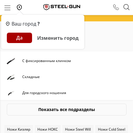
Ваш город
?
Главная
Каталог
Ножи
Да
Изменить город
Ножи
С фиксированным клинком
Складные
Для городского ношения
Туристические
Показать все подразделы
Швейцарские
Ножи Кизляр
Ножи НОКС
Ножи Steel Will
Ножи Cold Steel