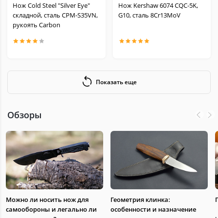
Нож Cold Steel "Silver Eye"
Нож Kershaw 6074 CQC-5K,
складной, сталь CPM-S35VN,
G10, сталь 8Cr13MoV
рукоять Carbon
Показать еще
Обзоры
Можно ли носить нож для
Геометрия клинка:
самообороны и легально ли
особенности и назначение