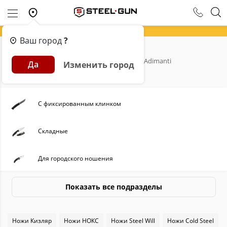
Ваш город
?
Главная
Каталог
Ножи
Ножи Adimanti
Да
Изменить город
Ножи Adimanti
С фиксированным клинком
Складные
Для городского ношения
Туристические
Показать все подразделы
Швейцарские
Ножи Кизляр
Ножи НОКС
Ножи Steel Will
Ножи Cold Steel