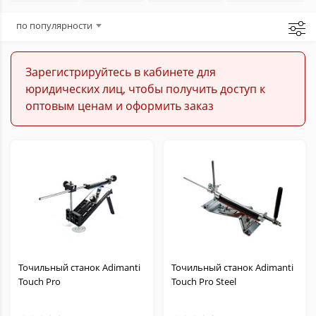
Балисонги
по популярности
Керамбиты
Зарегистрируйтесь в кабинете для
юридических лиц, чтобы получить доступ к
Метательные
оптовым ценам и оформить заказ
Кукри
Мачете
Охотничьи
Кухонные
Точильный станок Adimanti
Точильный станок Adimanti
Touch Pro
Touch Pro Steel
Филейные