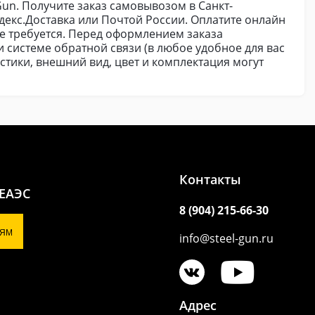
-Gun. Получите заказ самовывозом в Санкт-
декс.Доставка или Почтой России. Оплатите онлайн
е требуется. Перед оформлением заказа
и системе обратной связи (в любое удобное для вас
стики, внешний вид, цвет и комплектация могут
Контакты
 ЕАЭС
8 (904) 215-66-30
ЯМ
info@steel-gun.ru
Адрес