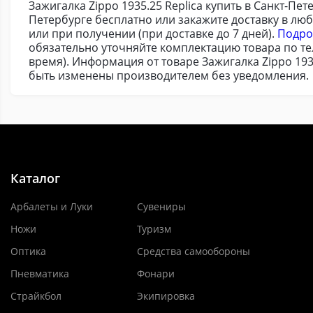
Зажигалка Zippo 1935.25 Replica купить в Санкт-Пе
Петербурге бесплатно или закажите доставку в лю
или при получении (при доставке до 7 дней).
Подро
обязательно уточняйте комплектацию товара по т
время). Информация от товаре Зажигалка Zippo 193
быть изменены производителем без уведомления.
Каталог
Арбалеты и Луки
Сувениры
Ножи
Туризм
Оптика
Средства самообороны
Пневматика
Фонари
Страйкбол
Экипировка