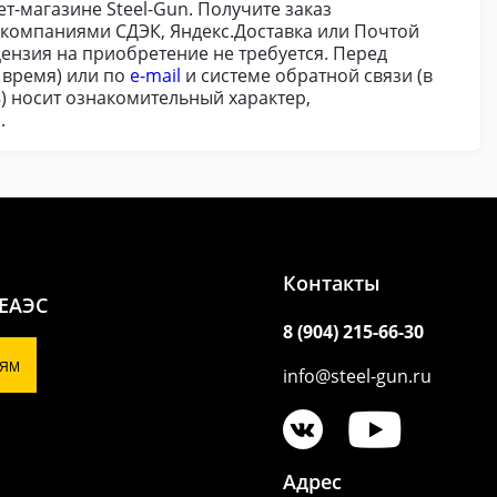
ет-магазине Steel-Gun. Получите заказ
 компаниями СДЭК, Яндекс.Доставка или Почтой
цензия на приобретение не требуется. Перед
 время) или по
e-mail
и системе обратной связи (в
8) носит ознакомительный характер,
.
Контакты
 ЕАЭС
8 (904) 215-66-30
ЯМ
info@steel-gun.ru
Адрес