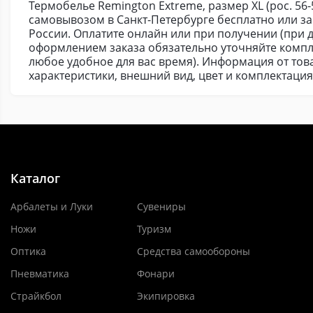
Термобелье Remington Extreme, размер XL (рос. 56-
самовывозом в Санкт-Петербурге бесплатно или з
России. Оплатите онлайн или при получении (при д
оформлением заказа обязательно уточняйте компл
любое удобное для вас время). Информация от това
характеристики, внешний вид, цвет и комплектаци
Каталог
Арбалеты и Луки
Сувениры
Ножи
Туризм
Оптика
Средства самообороны
Пневматика
Фонари
Страйкбол
Экипировка