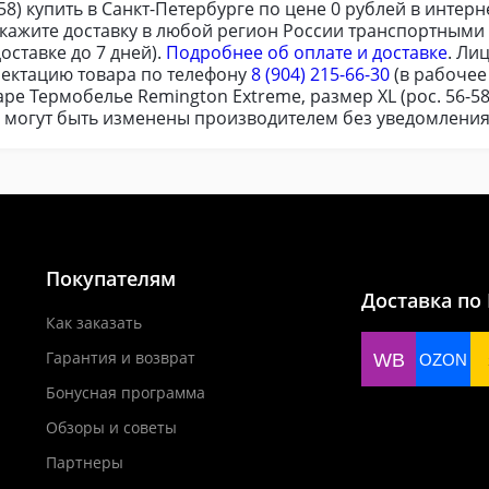
58) купить в Санкт-Петербурге по цене 0 рублей в интерн
акажите доставку в любой регион России транспортными
оставке до 7 дней).
Подробнее об оплате и доставке
. Ли
ектацию товара по телефону
8 (904) 215-66-30
(в рабочее
ре Термобелье Remington Extreme, размер XL (рос. 56-5
я могут быть изменены производителем без уведомления
Покупателям
Доставка по
Как заказать
Гарантия и возврат
WB
OZON
Бонусная программа
Обзоры и советы
Партнеры