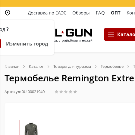
Доставка по ЕАЭС
Обзоры
FAQ
ОПТ
Кон
род
?
Катало
Магазин пневматики, страйкбола и ножей
Изменить город
Главная
Каталог
Товары для туризма
Термобельё
Термобелье Remington Extrem
Артикул: 0U-00021940