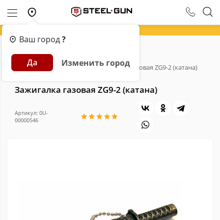
Ваш город
?
Главная
Каталог
Сувениры
Да
Изменить город
Сувенирные зажигалки
Зажигалка газовая ZG9-2 (катана)
Зажигалка газовая ZG9-2 (катана)
Артикул: 0U-
00000546