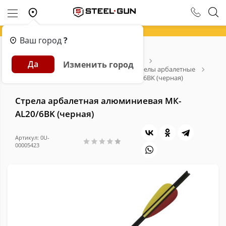
Ваш город
?
Главная
Каталог
Арбалеты и Луки
Да
Изменить город
Расходники для арбалетов и луков
Стрелы арбалетные
Стрела арбалетная алюминиевая МК-AL20/6BK (черная)
Стрела арбалетная алюминиевая МК-
AL20/6BK (черная)
Артикул: 0U-
00005423