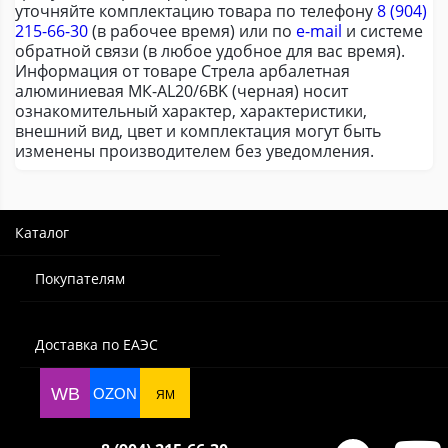
уточняйте комплектацию товара по телефону
8 (904)
215-66-30
(в рабочее время) или по
e-mail
и системе
обратной связи (в любое удобное для вас время).
Информация от товаре Стрела арбалетная
алюминиевая МК-AL20/6BK (черная) носит
ознакомительный характер, характеристики,
внешний вид, цвет и комплектация могут быть
изменены производителем без уведомления.
Каталог
Покупателям
Доставка по ЕАЭС
WB
OZON
ЯМ