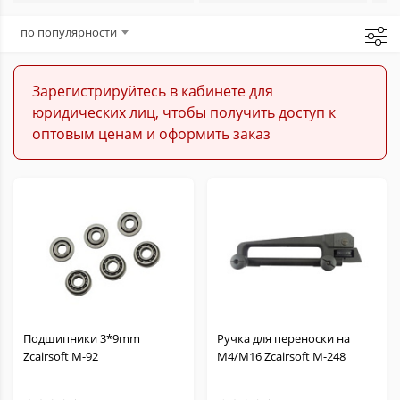
Аксессуары для страйкбола
по популярности
Запчасти для страйкбола
Зарегистрируйтесь в кабинете для
юридических лиц, чтобы получить доступ к
Расходники для страйкбола
оптовым ценам и оформить заказ
Подшипники 3*9mm
Ручка для переноски на
Zcairsoft M-92
M4/M16 Zcairsoft M-248