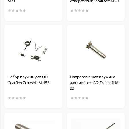
M-58
отверстиями) Zcairsoft M-61
Набор пружин для QD
Направляющая пружина
GearBox Zcairsoft M-153
для гирбокса V2 Zcairsoft M-
88