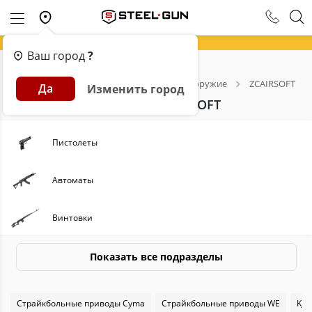
Ваш город
?
Главная
Каталог
Страйкбольное оружие
ZCAIRSOFT
Да
Изменить город
Всё для страйкбола от ZCAIRSOFT
Пистолеты
Автоматы
Винтовки
Пулеметы
Показать все подразделы
Пиротехника
Страйкбольные приводы Cyma
Страйкбольные приводы WE
KJW