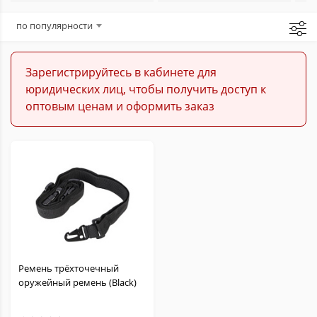
Аксессуары для страйкбола
по популярности
Запчасти для страйкбола
Зарегистрируйтесь в кабинете для
юридических лиц, чтобы получить доступ к
Расходники для страйкбола
оптовым ценам и оформить заказ
Ремень трёхточечный
оружейный ремень (Black)