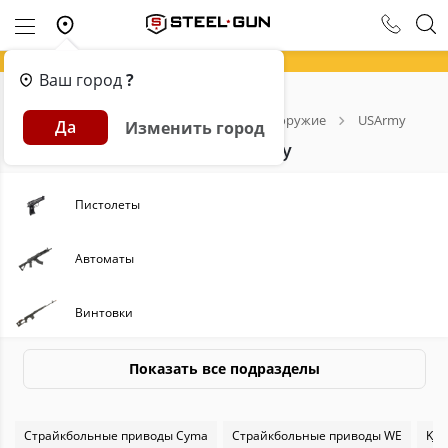
Ваш город
?
Главная
Каталог
Страйкбольное оружие
USArmy
Да
Изменить город
Всё для страйкбола от USArmy
Пистолеты
Автоматы
Винтовки
Пулеметы
Показать все подразделы
Пиротехника
Страйкбольные приводы Cyma
Страйкбольные приводы WE
KJW