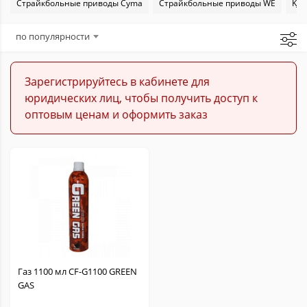
Страйкбольные приводы Cyma
Страйкбольные приводы WE
KJW
Аксессуары для страйкбола
по популярности
Запчасти для страйкбола
Зарегистрируйтесь в кабинете для
юридических лиц, чтобы получить доступ к
Расходники для страйкбола
оптовым ценам и оформить заказ
Газ 1100 мл CF-G1100 GREEN
GAS