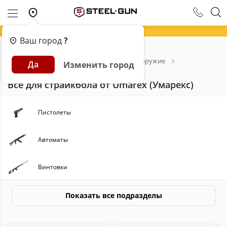
Ваш город
?
Главная
Каталог
Страйкбольное оружие
Да
Изменить город
Umarex (Умарекс)
Всё для страйкбола от Umarex (Умарекс)
Пистолеты
Автоматы
Винтовки
Пулеметы
Показать все подразделы
Пиротехника