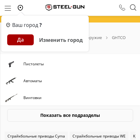
Ваш город
?
Главная
Каталог
Страйкбольное оружие
GHTCO
Да
Изменить город
Всё для страйкбола от GHTCO
Пистолеты
Автоматы
Винтовки
Пулеметы
Показать все подразделы
Пиротехника
Страйкбольные приводы Cyma
Страйкбольные приводы WE
KJW