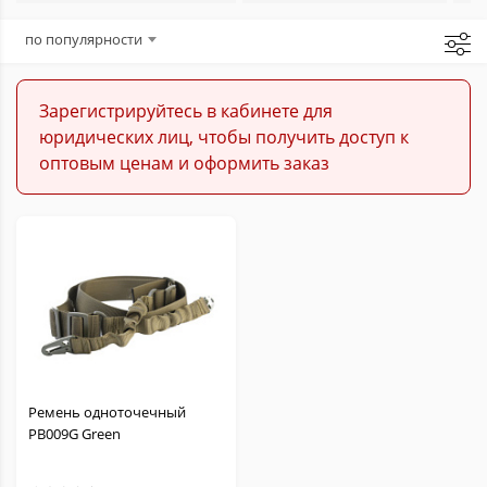
Аксессуары для страйкбола
по популярности
Запчасти для страйкбола
Зарегистрируйтесь в кабинете для
юридических лиц, чтобы получить доступ к
Расходники для страйкбола
оптовым ценам и оформить заказ
Ремень одноточечный
PB009G Green