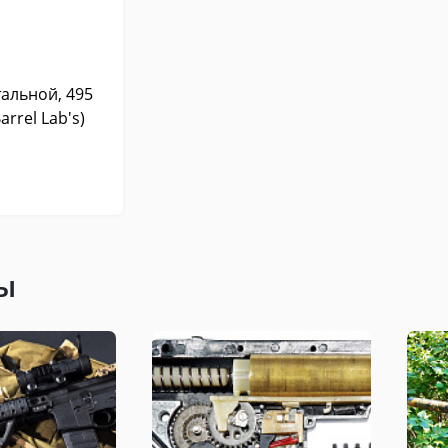
тальной, 495
arrel Lab's)
ы