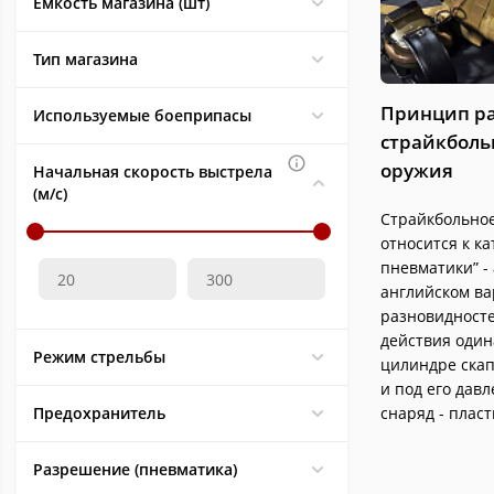
Diboys
1
Емкость магазина (шт)
DVC
1
Тип магазина
E&L
10
Element
1
Принцип р
Используемые боеприпасы
EXACT
4
страйкбольно
Fidragon
1
оружия
Начальная скорость выстрела
(м/с)
FL Airsoft
3
Страйкбольно
G&G
132
относится к ка
GALAXY
1
пневматики” - a
английском ва
GHTCO
1
разновидност
Gletcher (Глетчер)
5
действия один
Режим стрельбы
Guarder
8
цилиндре скап
и под его дав
Hatsan (Хатсан)
2
Предохранитель
снаряд - плас
HFC
1
IMax
9
Разрешение (пневматика)