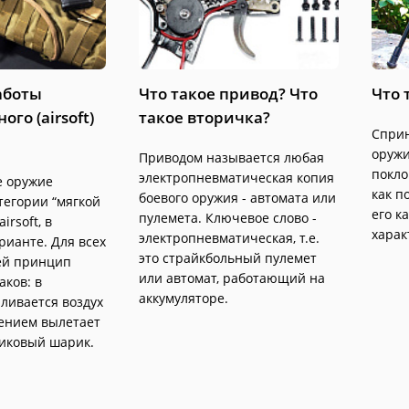
аботы
Что такое привод? Что
Что 
го (airsoft)
такое вторичка?
Сприн
оружи
Приводом называется любая
покло
электропневматическая копия
е оружие
как п
боевого оружия - автомата или
тегории “мягкой
его к
пулемета. Ключевое слово -
irsoft, в
харак
электропневматическая, т.е.
рианте. Для всех
это страйкбольный пулемет
ей принцип
или автомат, работающий на
аков: в
аккумуляторе.
ливается воздух
лением вылетает
тиковый шарик.