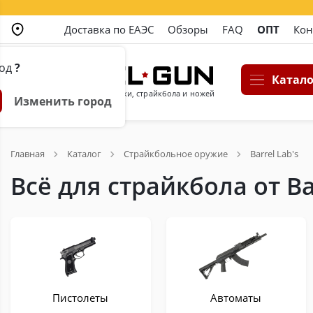
Доставка по ЕАЭС
Обзоры
FAQ
ОПТ
Кон
род
?
Катало
Магазин пневматики, страйкбола и ножей
Изменить город
Главная
Каталог
Страйкбольное оружие
Barrel Lab's
Всё для страйкбола от Bar
Пистолеты
Автоматы