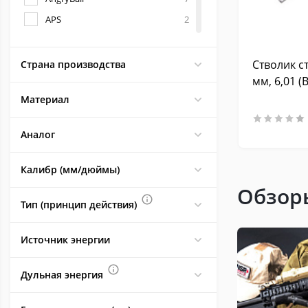
APS
2
Arcturus
15
Army Armament
10
Стволик с
Страна производства
мм, 6,01 (B
ASG
4
Материал
AY
2
AZOT
19
Аналог
Baikal (Байкал), Ижевск
2
Barrel Lab's
1
Калибр (мм/дюймы)
BLS
28
Обзор
Тип (принцип действия)
BlueMax
40
Borner (Борнер)
7
Источник энергии
Build Power
1
Cybergun (Киберган)
1
Дульная энергия
Cyma (Цима)
276