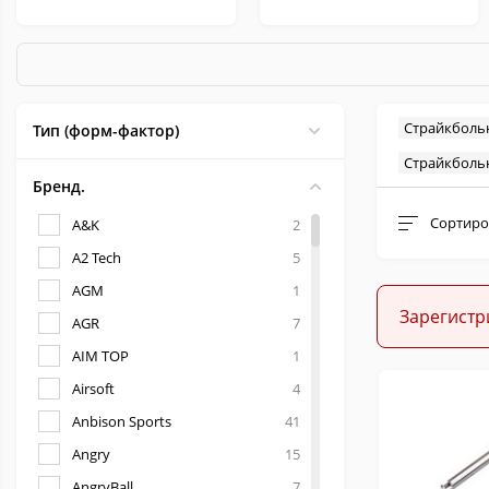
Страйкболь
Тип (форм-фактор)
Страйкболь
Запчасти для
Расходники для
Бренд.
страйкбола
страйкбола
Сортиро
A&K
2
A2 Tech
5
AGM
1
Зарегистр
AGR
7
AIM TOP
1
Airsoft
4
Anbison Sports
41
Angry
15
AngryBall
7