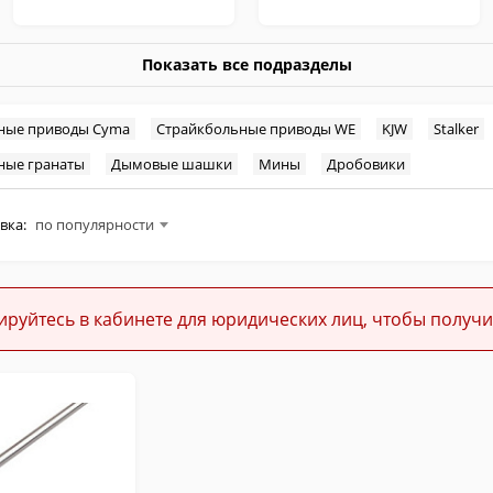
Показать все подразделы
ные приводы Cyma
Страйкбольные приводы WE
KJW
Stalker
ные гранаты
Дымовые шашки
Мины
Дробовики
вка:
по популярности
ируйтесь в кабинете для юридических лиц, чтобы получи