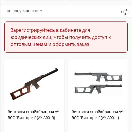
Аксессуары для страйкбола
по популярности
Запчасти для страйкбола
Зарегистрируйтесь в кабинете для
юридических лиц, чтобы получить доступ к
Расходники для страйкбола
оптовым ценам и оформить заказ
Винтовка страйкбольная AY
Винтовка страйкбольная AY
ВСС "Винторез" (AY-A0013)
ВСС "Винторез" (AY-A0011)