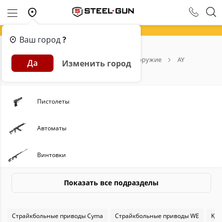
Ваш город
?
Главная
Каталог
Страйкбольное оружие
AY
Да
Изменить город
Всё для страйкбола от AY
Пистолеты
Автоматы
Винтовки
Пулеметы
Показать все подразделы
Пиротехника
Страйкбольные приводы Cyma
Страйкбольные приводы WE
KJW