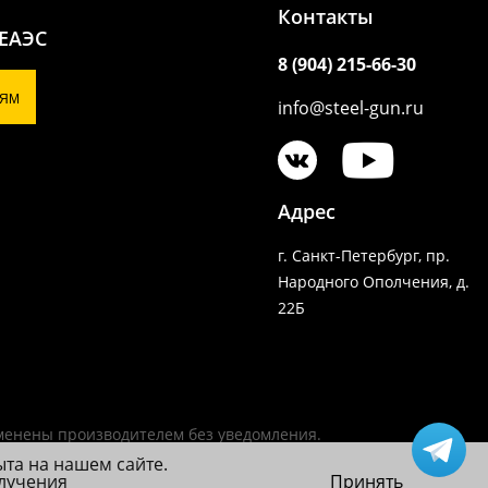
Контакты
 ЕАЭС
8 (904) 215-66-30
ЯМ
info@steel-gun.ru
Адрес
г. Санкт-Петербург, пр.
Народного Ополчения, д.
22Б
зменены производителем без уведомления.
ыта на нашем сайте.
олучения
Принять