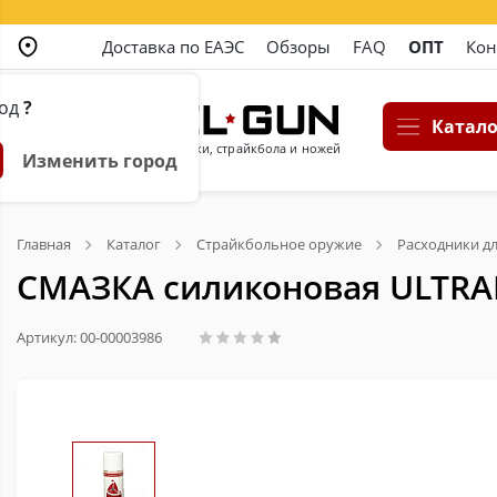
Доставка по ЕАЭС
Обзоры
FAQ
ОПТ
Кон
род
?
Катало
Магазин пневматики, страйкбола и ножей
Изменить город
Главная
Каталог
Страйкбольное оружие
Расходники дл
СМАЗКА силиконовая ULTRAIR 
Артикул: 00-00003986