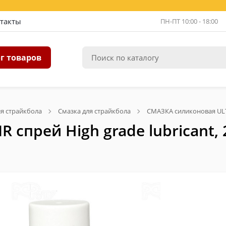
такты
ПН-ПТ 10:00 - 18:00
г товаров
я страйкбола
Смазка для страйкбола
СМАЗКА силиконовая ULTRA
спрей High grade lubricant, 