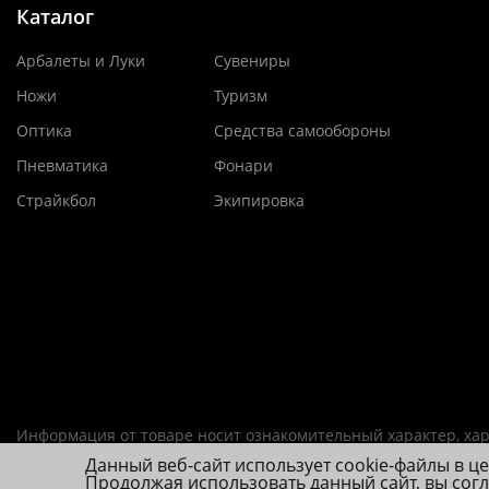
Каталог
Арбалеты и Луки
Сувениры
Ножи
Туризм
Оптика
Средства самообороны
Пневматика
Фонари
Страйкбол
Экипировка
Информация от товаре носит ознакомительный характер, хар
Данный веб-сайт использует cookie-файлы в ц
ИП Фролова А. В., ОГРНИП 314784720200492
Продолжая использовать данный сайт, вы сог