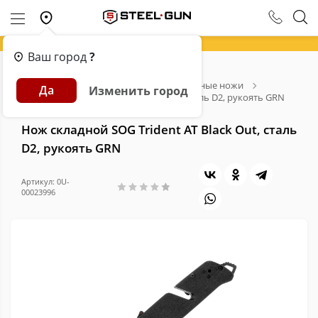
Ваш город
?
Главная
Каталог
Ножи
Складные ножи
Да
Изменить город
Нож складной SOG Trident AT Black Out, сталь D2, рукоять GRN
Нож складной SOG Trident AT Black Out, сталь
D2, рукоять GRN
Артикул: 0U-
00023996