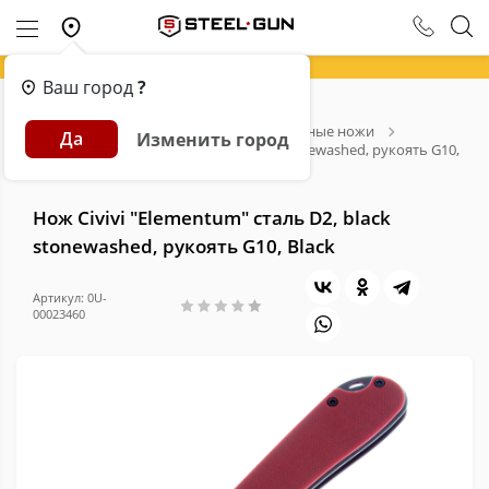
Ваш город
?
Главная
Каталог
Ножи
Складные ножи
Да
Изменить город
Нож Civivi "Elementum" сталь D2, black stonewashed, рукоять G10,
Black
Нож Civivi "Elementum" сталь D2, black
stonewashed, рукоять G10, Black
Артикул: 0U-
00023460