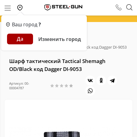
Ваш город
?
Главная
Каталог
Экипировка
Да
Изменить город
Шарфы тактические
Шарф тактический Tactical Shemagh OD/Black код Dagger DI-9053
Шарф тактический Tactical Shemagh
OD/Black код Dagger DI-9053
Артикул: 00-
00004787