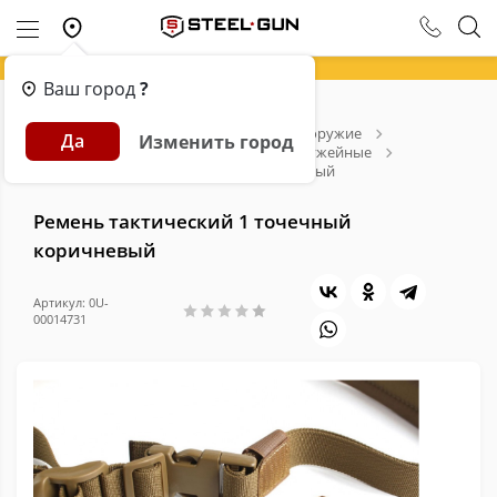
Ваш город
?
Главная
Каталог
Страйкбольное оружие
Да
Изменить город
Аксессуары для страйкбола
Ремни оружейные
Ремень тактический 1 точечный коричневый
Ремень тактический 1 точечный
коричневый
Артикул: 0U-
00014731