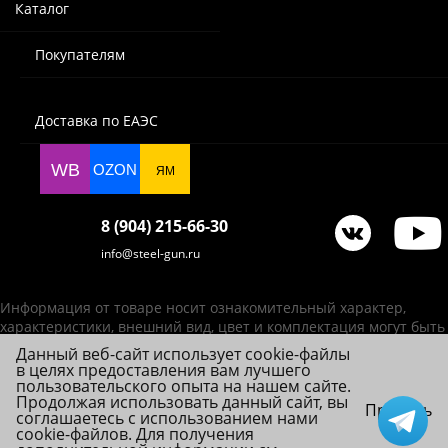
Каталог
Покупателям
Доставка по ЕАЭС
WB
OZON
ЯМ
8 (904) 215-66-30
info@steel-gun.ru
Информация от товаре носит ознакомительный характер,
характеристики, внешний вид, цвет и комплектация могут быть
изменены производителем без уведомления.
Данный веб-сайт использует cookie-файлы
в целях предоставления вам лучшего
ИП Фролова А. В., ОГРНИП 314784720200492
пользовательского опыта на нашем сайте.
© 2026 Steel-Gun (Стил Ган) - оптовый интернет-магазин ножей, пневматики,
Продолжая использовать данный сайт, вы
Принять
соглашаетесь с использованием нами
товаров для страйкбола и туризма.
cookie-файлов. Для получения