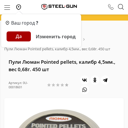
Ваш город
?
Главная
Каталог
Пневматика
Да
Изменить город
Аксессуары и расходники для пневматики
Пули для пневматики
Пули Люман Pointed pellets, калибр 4,5мм., вес 0,68г. 450 шт
Пули Люман Pointed pellets, калибр 4,5мм.,
вес 0,68г. 450 шт
Артикул: 0U-
00018601