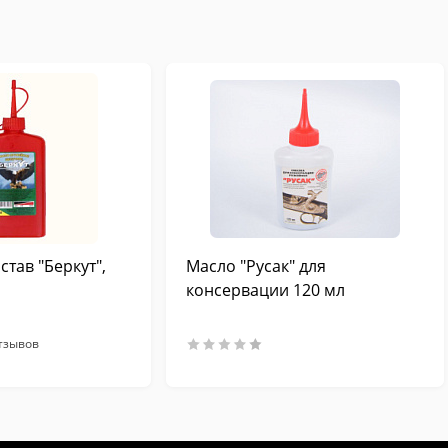
тав "Беркут",
Масло "Русак" для
консервации 120 мл
тзывов