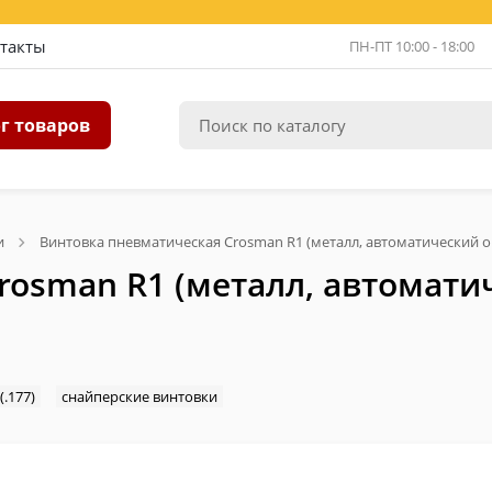
такты
ПН-ПТ 10:00 - 18:00
г товаров
и
Винтовка пневматическая Crosman R1 (металл, автоматический ог
osman R1 (металл, автоматич
(.177)
снайперские винтовки