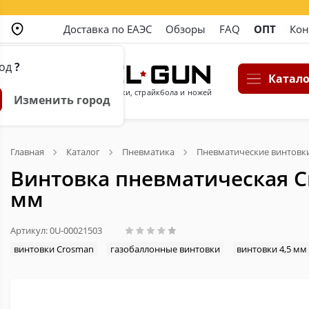
Доставка по ЕАЭС
Обзоры
FAQ
ОПТ
Кон
род
?
Катало
Магазин пневматики, страйкбола и ножей
Изменить город
Главная
Каталог
Пневматика
Пневматические винтовк
Винтовка пневматическая Cr
мм
Артикул: 0U-00021503
винтовки Crosman
газобаллонные винтовки
винтовки 4,5 мм 