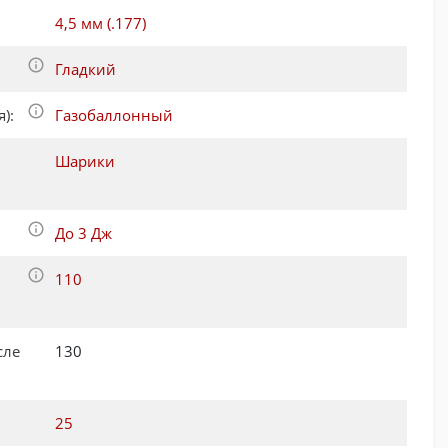
4,5 мм (.177)
Гладкий
):
Газобаллонный
Шарики
До 3 Дж
110
сле
130
:
25