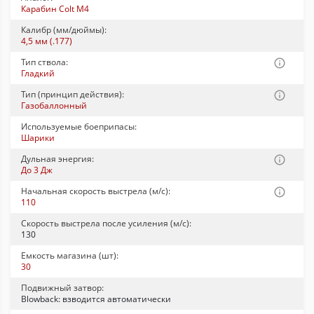
Карабин Colt М4
Калибр (мм/дюймы):
4,5 мм (.177)
Тип ствола:
Гладкий
Тип (принцип действия):
Газобаллонный
Используемые боеприпасы:
Шарики
Дульная энергия:
До 3 Дж
Начальная скорость выстрела (м/с):
110
Скорость выстрела после усиления (м/с):
130
Емкость магазина (шт):
30
Подвижный затвор:
Blowback: взводится автоматически