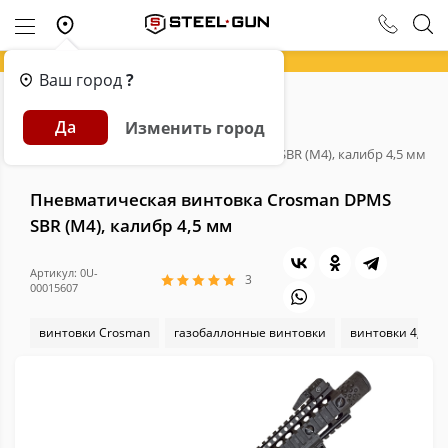
Ваш город
?
Главная
Каталог
Пневматика
Да
Изменить город
Пневматические винтовки
Пневматическая винтовка Crosman DPMS SBR (М4), калибр 4,5 мм
Пневматическая винтовка Crosman DPMS
SBR (М4), калибр 4,5 мм
Артикул: 0U-
3
00015607
винтовки Crosman
газобаллонные винтовки
винтовки 4,5 мм 