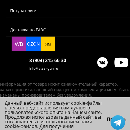
Покупателям
Доставка по ЕАЭС
WB
OZON
ЯМ
8 (904) 215-66-30
info@steel-gun.ru
Информация от товаре носит ознакомительный характер,
характеристики, внешний вид, цвет и комплектация могут быть
изменены производителем без уведомления.
Данный веб-сайт использует cookie-файлы
ИП Фролова А. В., ОГРНИП 314784720200492
в целях предоставления вам лучшего
© 2026 Steel-Gun (Стил Ган) - оптовый интернет-магазин ножей, пневматики,
пользовательского опыта на нашем сайте.
товаров для страйкбола и туризма.
Продолжая использовать данный сайт, вы
Принять
соглашаетесь с использованием нами
cookie-файлов. Для получения