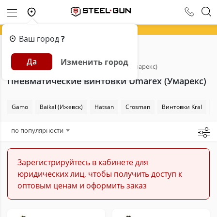
Ваш город
?
Главная
Каталог
Пневматика
Да
Изменить город
Пневматические винтовки
Umarex (Умарекс)
Пневматические винтовки Umarex (Умарекс)
Gamo
Baikal (Ижевск)
Hatsan
Сrosman
Винтовки Kral
по популярности
Зарегистрируйтесь в кабинете для
юридических лиц, чтобы получить доступ к
оптовым ценам и оформить заказ