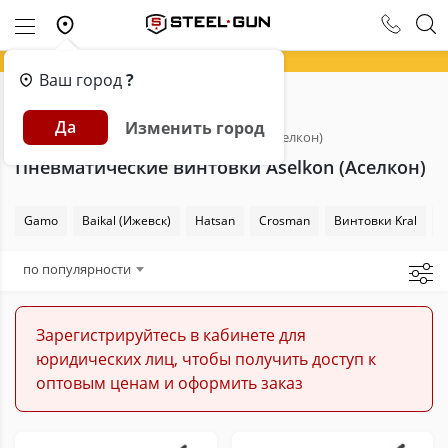
Ваш город
?
Главная
Каталог
Пневматика
Да
Изменить город
Пневматические винтовки
Aselkon (Аселкон)
Пневматические винтовки Aselkon (Аселкон)
Gamo
Baikal (Ижевск)
Hatsan
Сrosman
Винтовки Kral
по популярности
Зарегистрируйтесь в кабинете для
юридических лиц, чтобы получить доступ к
оптовым ценам и оформить заказ