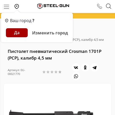
Ваш город
?
Главная
Каталог
Пневматика
Да
Изменить город
Пневматические пистолеты
Пистолет пневматический Crosman 1701P (PCP), калибр 4,5 мм
Пистолет пневматический Crosman 1701P
(PCP), калибр 4,5 мм
Артикул: 0U-
00021770