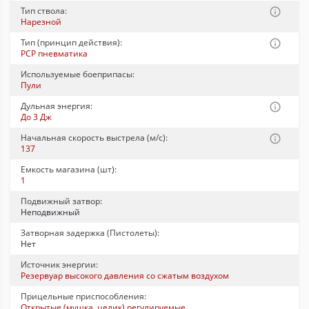
Тип ствола:
Нарезной
Тип (принцип действия):
PCP пневматика
Используемые боеприпасы:
Пули
Дульная энергия:
До 3 Дж
Начальная скорость выстрела (м/с):
137
Емкость магазина (шт):
1
Подвижный затвор:
Неподвижный
Затворная задержка (Пистолеты):
Нет
Источник энергии:
Резервуар высокого давления со сжатым воздухом
Прицельные приспособления:
Открытые (мушка, целик) регулируемые