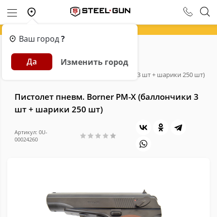
Ваш город
?
Главная
Каталог
Пневматика
Да
Изменить город
Пневматические пистолеты
Пистолет пневм. Borner PM-X (баллончики 3 шт + шарики 250 шт)
Пистолет пневм. Borner PM-X (баллончики 3
шт + шарики 250 шт)
Артикул: 0U-
00024260