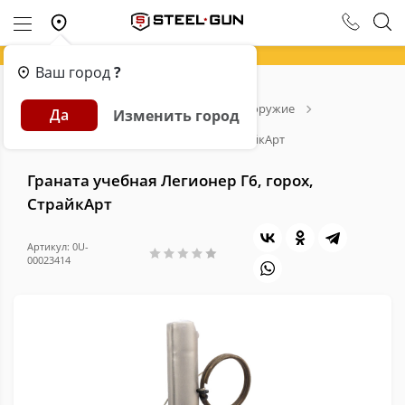
Ваш город
?
Главная
Каталог
Страйкбольное оружие
Да
Изменить город
Пиротехника для страйкбола
Граната учебная Легионер Г6, горох, СтрайкАрт
Граната учебная Легионер Г6, горох,
СтрайкАрт
Артикул: 0U-
00023414