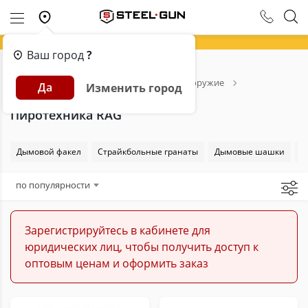
Ваш город
?
Главная
Каталог
Страйкбольное оружие
Да
Изменить город
Пиротехника для страйкбола
RAG
Пиротехника RAG
Дымовой факел
Страйкбольные гранаты
Дымовые шашки
М
по популярности
Зарегистрируйтесь в кабинете для
юридических лиц, чтобы получить доступ к
оптовым ценам и оформить заказ