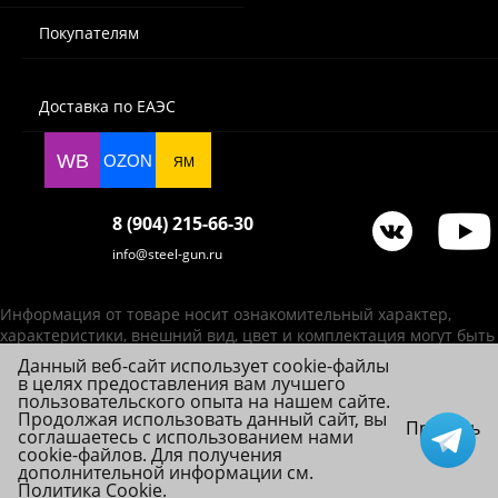
Покупателям
Доставка по ЕАЭС
WB
OZON
ЯМ
8 (904) 215-66-30
info@steel-gun.ru
Информация от товаре носит ознакомительный характер,
характеристики, внешний вид, цвет и комплектация могут быть
изменены производителем без уведомления.
Данный веб-сайт использует cookie-файлы
в целях предоставления вам лучшего
ИП Фролова А. В., ОГРНИП 314784720200492
пользовательского опыта на нашем сайте.
© 2026 Steel-Gun (Стил Ган) - оптовый интернет-магазин ножей, пневматики,
Продолжая использовать данный сайт, вы
Принять
соглашаетесь с использованием нами
товаров для страйкбола и туризма.
cookie-файлов. Для получения
дополнительной информации см.
Политика Cookie
.