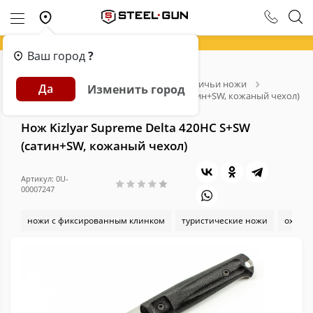
Ваш город
?
Главная
Каталог
Ножи
Охотничьи ножи
Да
Изменить город
Нож Kizlyar Supreme Delta 420НС S+SW (сатин+SW, кожаный чехол)
Нож Kizlyar Supreme Delta 420НС S+SW
(сатин+SW, кожаный чехол)
Артикул: 0U-
00007247
ножи с фиксированным клинком
туристические ножи
охотн