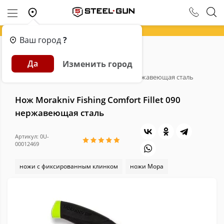
Ваш город
?
Главная
Каталог
Ножи
Да
Изменить город
Ножи с фиксированным клинком
Нож Morakniv Fishing Comfort Fillet 090 нержавеющая сталь
Нож Morakniv Fishing Comfort Fillet 090
нержавеющая сталь
Артикул: 0U-
00012469
ножи с фиксированным клинком
ножи Мора