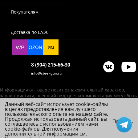
Покупателям
Доставка по ЕАЭС
WB
OZON
ЯМ
8 (904) 215-66-30
info@steel-gun.ru
Информация от товаре носит ознакомительный характер,
характеристики, внешний вид, цвет и комплектация могут быть
изменены производителем без уведомления.
Данный веб-сайт использует cookie-файлы
в целях предоставления вам лучшего
ИП Фролова А. В., ОГРНИП 314784720200492
пользовательского опыта на нашем сайте.
© 2026 Steel-Gun (Стил Ган) - оптовый интернет-магазин ножей, пневматики,
Продолжая использовать данный сайт, вы
Принять
соглашаетесь с использованием нами
товаров для страйкбола и туризма.
cookie-файлов. Для получения
дополнительной информации см.