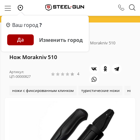
Ваш город
?
Главная
Каталог
Ножи
Да
Изменить город
Ножи с фиксированным клинком
Нож Morakniv 510
Нож Morakniv 510
Артикул:
4
ЦП-00000827
ножи с фиксированным клинком
туристические ножи
ножи 