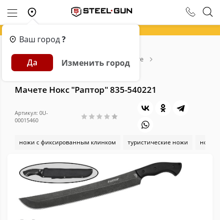
Ваш город
?
Главная
Каталог
Ножи
Мачете
Да
Изменить город
Мачете Нокс "Раптор" 835-540221
Мачете Нокс "Раптор" 835-540221
Артикул: 0U-
00015460
ножи с фиксированным клинком
туристические ножи
ножи 